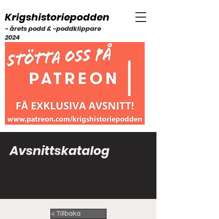
Krigshistoriepodden
- årets podd & -poddklippare
2024
Avsnittskatalog
< Tillbaka