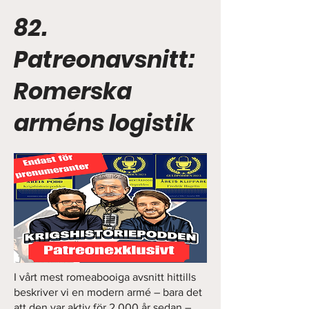
82.
Patreonavsnitt:
Romerska
arméns logistik
I vårt mest romeabooiga avsnitt hittills
beskriver vi en modern armé – bara det
att den var aktiv för 2 000 år sedan –