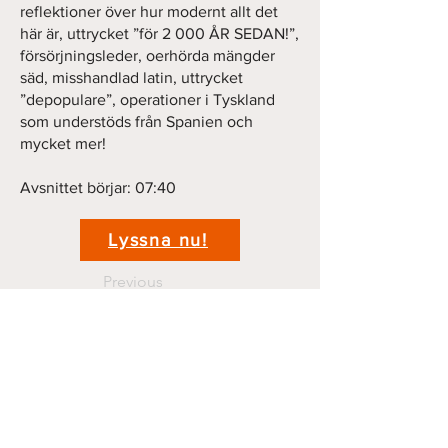
reflektioner över hur modernt allt det
här är, uttrycket ”för 2 000 ÅR SEDAN!”,
försörjningsleder, oerhörda mängder
säd, misshandlad latin, uttrycket
”depopulare”, operationer i Tyskland
som understöds från Spanien och
mycket mer!
Avsnittet börjar: 07:40
Lyssna nu!
Previous
Next
Kontakt