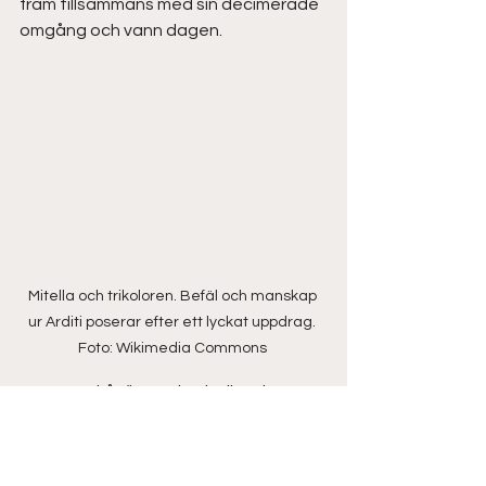
fram tillsammans med sin decimerade 
omgång och vann dagen.
Mitella och trikoloren. Befäl och manskap 
ur Arditi poserar efter ett lyckat uppdrag. 
Foto: Wikimedia Commons 
En annan kår (inom den italienska 
armén) som också fick nog var 
militärpolisen – men i många fall 
förgäves. Arditi-kåren var nämligen 