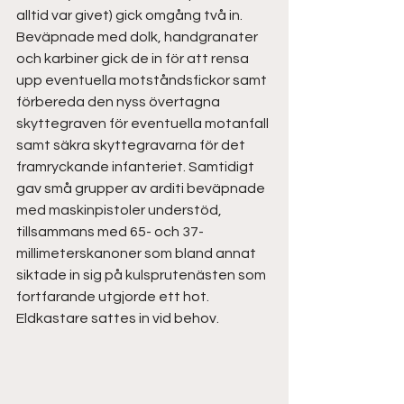
alltid var givet) gick omgång två in. 
Beväpnade med dolk, handgranater 
och karbiner gick de in för att rensa 
upp eventuella motståndsfickor samt 
förbereda den nyss övertagna 
skyttegraven för eventuella motanfall 
samt säkra skyttegravarna för det 
framryckande infanteriet. Samtidigt 
gav små grupper av arditi beväpnade 
med maskinpistoler understöd, 
tillsammans med 65- och 37-
millimeterskanoner som bland annat 
siktade in sig på kulsprutenästen som 
fortfarande utgjorde ett hot. 
Eldkastare sattes in vid behov.