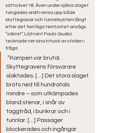
sätta livet till. Även under själva slaget 
tvingades arditi rensa upp både 
skyttegravar och tunnelsystem långt 
efter det fientliga territoritet ansågs 
”säkrat”. Löjtnant Paulo Giudici 
tecknade ner sina intryck av striden i 
fråga:
 ”Kampen var brutal. 
Skyttegravens försvarare 
slaktades. […] Det stora slaget 
bröts ned till hundratals 
mindre – som utkämpades 
bland stenar, i snår av 
taggtråd, i bunkrar och i 
tunnlar. […] Passager 
blockerades och ingångar 