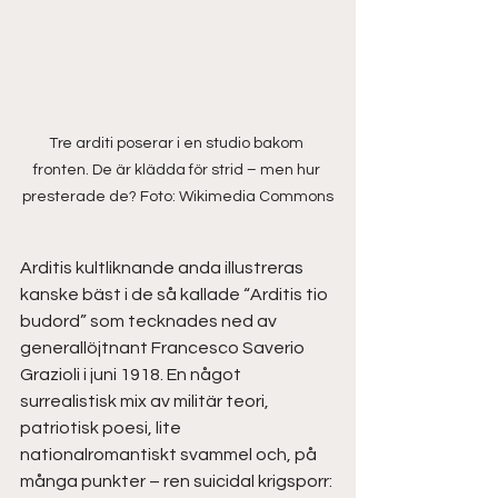
Tre arditi poserar i en studio bakom 
fronten. De är klädda för strid – men hur 
presterade de? Foto: Wikimedia Commons
Arditis kultliknande anda illustreras 
kanske bäst i de så kallade “Arditis tio 
budord” som tecknades ned av 
generallöjtnant Francesco Saverio 
Grazioli i juni 1918. En något 
surrealistisk mix av militär teori, 
patriotisk poesi, lite 
nationalromantiskt svammel och, på 
många punkter – ren suicidal krigsporr: