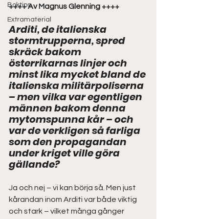
Boktips
++++ Av Magnus Glenning ++++
Extramaterial
Arditi, de italienska 
stormtrupperna, spred 
skräck bakom 
österrikarnas linjer och 
minst lika mycket bland de 
italienska militärpoliserna 
– men vilka var egentligen 
männen bakom denna 
mytomspunna kår – och 
var de verkligen så farliga 
som den propagandan 
under kriget ville göra 
gällande?
Ja och nej – vi kan börja så. Men just 
kårandan inom Arditi var både viktig 
och stark – vilket många gånger 