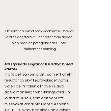
Ett samtida vykort som klockrent illustrerar 
arditis dödsförakt – här retar man döden 
själv med en påfågelsfjäder. Foto: 
skribentens samling
Misslyckade segrar och rusdryck med 
krutrök 
Trots det så kom arditi, som ett direkt 
resultat av skyttegravskriget natur, 
vid en del tillfällen att även själva 
agera mänsklig förbrukningsvara. En 
löjtnant Buselli, som deltog vi ett 
misslyckat anfall vid Monte Asolone i 
juni 1918, skrev ned sina upplevelser 