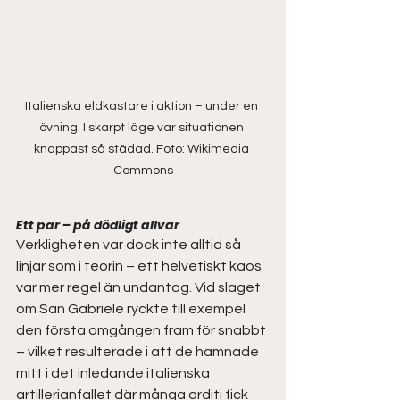
Italienska eldkastare i aktion – under en 
övning. I skarpt läge var situationen 
knappast så städad. Foto: Wikimedia 
Commons
Ett par – på dödligt allvar 
Verkligheten var dock inte alltid så 
linjär som i teorin – ett helvetiskt kaos 
var mer regel än undantag. Vid slaget 
om San Gabriele ryckte till exempel 
den första omgången fram för snabbt 
– vilket resulterade i att de hamnade 
mitt i det inledande italienska 
artillerianfallet där många arditi fick 