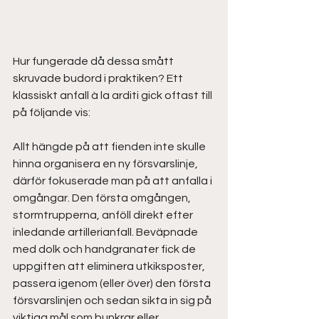
Hur fungerade då dessa smått 
skruvade budord i praktiken? Ett 
klassiskt anfall à la arditi gick oftast till 
på följande vis:
Allt hängde på att fienden inte skulle 
hinna organisera en ny försvarslinje, 
därför fokuserade man på att anfalla i 
omgångar. Den första omgången, 
stormtrupperna, anföll direkt efter 
inledande artillerianfall. Beväpnade 
med dolk och handgranater fick de 
uppgiften att eliminera utkiksposter, 
passera igenom (eller över) den första 
försvarslinjen och sedan sikta in sig på 
viktiga mål som bunkrar eller 