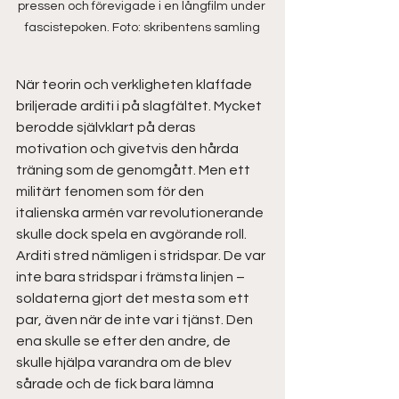
pressen och förevigade i en långfilm under 
fascistepoken. Foto: skribentens samling
När teorin och verkligheten klaffade 
briljerade arditi i på slagfältet. Mycket 
berodde självklart på deras 
motivation och givetvis den hårda 
träning som de genomgått. Men ett 
militärt fenomen som för den 
italienska armén var revolutionerande 
skulle dock spela en avgörande roll. 
Arditi stred nämligen i stridspar. De var 
inte bara stridspar i främsta linjen – 
soldaterna gjort det mesta som ett 
par, även när de inte var i tjänst. Den 
ena skulle se efter den andre, de 
skulle hjälpa varandra om de blev 
sårade och de fick bara lämna 