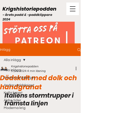
Krigshistoriepodden
- årets podd & -poddklippare
2024
Inlägg
Alla inlägg
Krigshistoriepodden
Alla inlägg
5 juni 2024
4 min läsning
Dödskult med dolk och
Första världskriget
handgranat
Andra världskriget
Kalla kriget
Italiens stormtrupper i 
Äldre tider
främsta linjen
Moderna krig