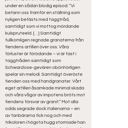
under en sådan blodig episod: ”Vi 
befann oss framför en ställning som 
nyligen befästs med taggtråd, 
samtidigt som vi mottog mördande 
kulspruteeld. […] Samtidigt 
fullkomligen regnade granaterna från 
fiendens artilleri över oss. Våra 
förluster är förödande – vi är fast i 
taggtråden samtidigt som 
Schwarzlose-gevären obönhörligen 
spelar sin melodi. Samtidigt överöste 
fienden oss med handgranater. Vårt 
eget artilleri åsamkade minimal skada 
och våra vågor av impotens bröts mot 
fiendens försvar av granit.” Mot alla 
odds segrade dock italienarna – en 
av fanbärarna fick nog och med 
trikoloren i högsta hugg stormade han 