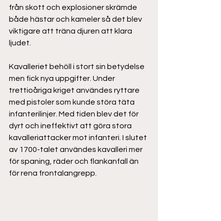
från skott och explosioner skrämde 
både hästar och kameler så det blev 
viktigare att träna djuren att klara 
ljudet. 
Kavalleriet behöll i stort sin betydelse 
men fick nya uppgifter. Under 
trettioåriga kriget användes ryttare 
med pistoler som kunde störa täta 
infanterilinjer. Med tiden blev det för 
dyrt och ineffektivt att göra stora 
kavalleriattacker mot infanteri. I slutet 
av 1700-talet användes kavalleri mer 
för spaning, räder och flankanfall än 
för rena frontalangrepp. 