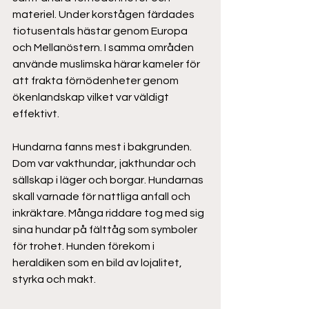
materiel. Under korstågen färdades 
tiotusentals hästar genom Europa 
och Mellanöstern. I samma områden 
använde muslimska härar kameler för 
att frakta förnödenheter genom 
ökenlandskap vilket var väldigt 
effektivt.  
Hundarna fanns mest i bakgrunden. 
Dom var vakthundar, jakthundar och 
sällskap i läger och borgar. Hundarnas 
skall varnade för nattliga anfall och 
inkräktare. Många riddare tog med sig 
sina hundar på fälttåg som symboler 
för trohet. Hunden förekom i 
heraldiken som en bild av lojalitet, 
styrka och makt. 