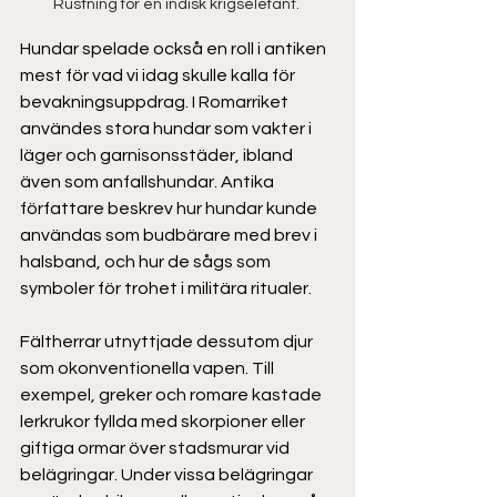
Rustning för en indisk krigselefant. 
Hundar spelade också en roll i antiken 
mest för vad vi idag skulle kalla för 
bevakningsuppdrag. I Romarriket 
användes stora hundar som vakter i 
läger och garnisonsstäder, ibland 
även som anfallshundar. Antika 
författare beskrev hur hundar kunde 
användas som budbärare med brev i 
halsband, och hur de sågs som 
symboler för trohet i militära ritualer. 
Fältherrar utnyttjade dessutom djur 
som okonventionella vapen. Till 
exempel, greker och romare kastade 
lerkrukor fyllda med skorpioner eller 
giftiga ormar över stadsmurar vid 
belägringar. Under vissa belägringar 