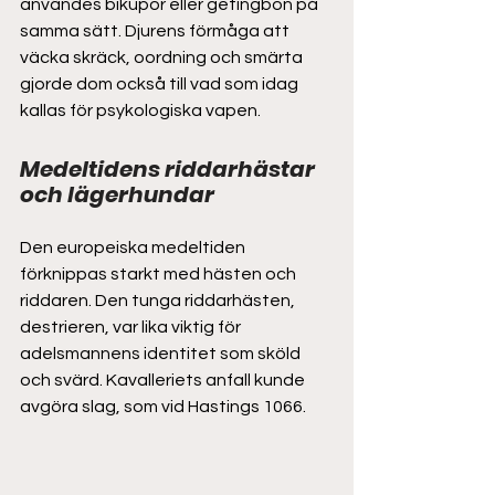
användes bikupor eller getingbon på 
samma sätt. Djurens förmåga att 
väcka skräck, oordning och smärta 
gjorde dom också till vad som idag 
kallas för psykologiska vapen.  
Medeltidens riddarhästar 
och lägerhundar 
Den europeiska medeltiden 
förknippas starkt med hästen och 
riddaren. Den tunga riddarhästen, 
destrieren, var lika viktig för 
adelsmannens identitet som sköld 
och svärd. Kavalleriets anfall kunde 
avgöra slag, som vid Hastings 1066. 