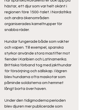
när spanska kavallerister dök upp på 
hästar, ett djur som var helt okänt i 
regionen före 1500-talet. I Nordafrika 
och andra ökenområden 
organiserades kameltrupper för 
snabba räder. 
Hundar fungerade både som vakter 
och vapen. Till exempel, spanska 
styrkor använde stora mastiffer mot 
fiender i Karibien och Latinamerika. 
Brittiska förband tog med jakthundar 
för försörjning och sällskap. I lägren 
blev hundarna ofta maskotar som 
påminde soldaterna om hemmet 
långt borta över haven. 
Under den tidigmoderna perioden 
blev djuren mer publicerade som 