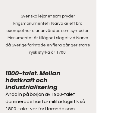
Svenska lejonet som pryder 
krigsmonumentet i Narva är ett bra 
exempel hur djur användes som symboler. 
Monumentet är tillägnat slaget vid Narva 
då Sverige förintade en flera gånger större 
rysk styrka år 1700. 
1800-talet. Mellan 
hästkraft och 
industrialisering 
Ända in på början av 1900-talet 
dominerade hästar militär logistik så 
1800-talet var fortfarande som 
hästens århundrade. Varje 
regemente behövde hundratals 
hästar eller andra djur som åsnor. 