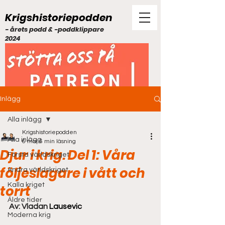
Krigshistoriepodden
- årets podd & -poddklippare
2024
Inlägg
Alla inlägg
Krigshistoriepodden
Alla inlägg
6 maj
6 min läsning
Djur i krig. Del 1: Våra
Första världskriget
följeslagare i vått och
Andra världskriget
Kalla kriget
torrt
Äldre tider
Av: Vladan 
Lausevic
Moderna krig