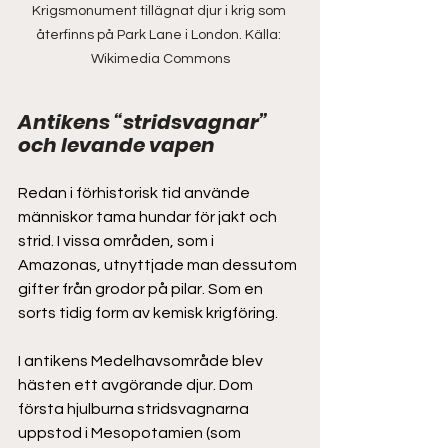
Krigsmonument tillägnat djur i krig som 
återfinns på Park Lane i London. Källa: 
Wikimedia Commons
Antikens “stridsvagnar” 
och levande vapen
Redan i förhistorisk tid använde 
människor tama hundar för jakt och 
strid. I vissa områden, som i 
Amazonas, utnyttjade man dessutom 
gifter från grodor på pilar. Som en 
sorts tidig form av kemisk krigföring. 
I antikens Medelhavsområde blev 
hästen ett avgörande djur. Dom 
första hjulburna stridsvagnarna 
uppstod i Mesopotamien (som 