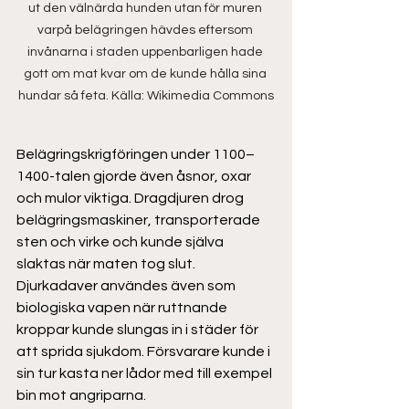
ut den välnärda hunden utan för muren 
varpå belägringen hävdes eftersom 
invånarna i staden uppenbarligen hade 
gott om mat kvar om de kunde hålla sina 
hundar så feta. Källa: Wikimedia Commons
Belägringskrigföringen under 1100–
1400-talen gjorde även åsnor, oxar 
och mulor viktiga. Dragdjuren drog 
belägringsmaskiner, transporterade 
sten och virke och kunde själva 
slaktas när maten tog slut. 
Djurkadaver användes även som 
biologiska vapen när ruttnande 
kroppar kunde slungas in i städer för 
att sprida sjukdom. Försvarare kunde i 
sin tur kasta ner lådor med till exempel 
bin mot angriparna. 