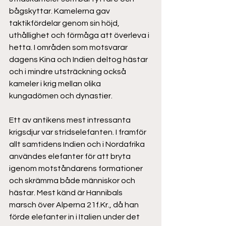
bågskyttar. Kamelerna gav 
taktikfördelar genom sin höjd, 
uthållighet och förmåga att överleva i 
hetta. I områden som motsvarar 
dagens Kina och Indien deltog hästar 
och i mindre utsträckning också 
kameler i krig mellan olika 
kungadömen och dynastier. 
Ett av antikens mest intressanta 
krigsdjur var stridselefanten. I framför 
allt samtidens Indien och i Nordafrika 
användes elefanter för att bryta 
igenom motståndarens formationer 
och skrämma både människor och 
hästar. Mest känd är Hannibals 
marsch över Alperna 
21f.Kr
., då han 
förde elefanter in i Italien under det 