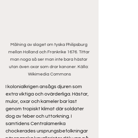
Målning av slaget om tyska Philipsburg 
mellan Holland och Frankrike 1676. Tittar 
man noga så ser man inte bara hästar 
utan även oxar som drar kanoner. Källa: 
Wikimedia Commons
I kolonialkrigen ansågs djuren som 
extra viktiga och ovärderliga. Hästar, 
mulor, oxar och kameler bar last 
genom tropiskt klimat där soldater 
dog av feber och uttorkning. I 
samtidens Centralamerika 
chockerades ursprungsbefolkningar 