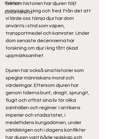
Boktips
Genom historien har djuren följt 
människan i krig och fred. Från det att 
Extramaterial
vi lärde oss tämja djur har dom 
använts i strid som vapen, 
transportmedel och kamrater. Under 
dom senaste decennierna har 
forskning om djur i krig fått ökad 
uppmärksamhet.
Djuren har också sina historier som 
speglar människans moral och 
värderingar. Eftersom djuren har 
genom tiderna burit, dragit, sprungit, 
flugit och offrat sina liv för olika 
samhällen och regimer. I antikens 
imperier och stadsstater, i 
medeltidens kungadömen, under 
världskrigen och i dagens konflikter 
har djuren varit både redskap och 