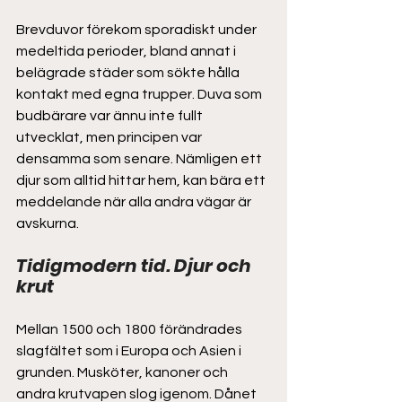
Brevduvor förekom sporadiskt under 
medeltida perioder, bland annat i 
belägrade städer som sökte hålla 
kontakt med egna trupper. Duva som 
budbärare var ännu inte fullt 
utvecklat, men principen var 
densamma som senare. Nämligen ett 
djur som alltid hittar hem, kan bära ett 
meddelande när alla andra vägar är 
avskurna. 
Tidigmodern tid. Djur och 
krut  
Mellan 1500 och 1800 förändrades 
slagfältet som i Europa och Asien i 
grunden. Musköter, kanoner och 
andra krutvapen slog igenom. Dånet 