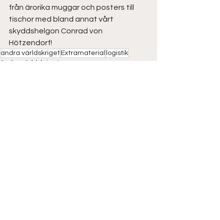
från ärorika muggar och posters till 
tischor med bland annat vårt 
skyddshelgon Conrad von 
Hötzendorf! 
andra världskriget
Extramaterial
logistik
Andra världskriget
Extramaterial
Visa alla
Senaste inlägg