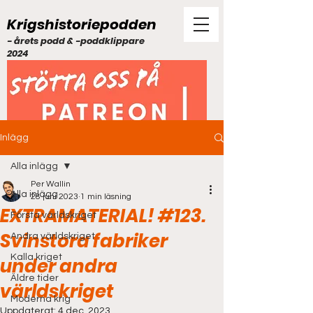
Krigshistoriepodden
- årets podd & -poddklippare
2024
Inlägg
Alla inlägg
Per Wallin
Alla inlägg
28 juni 2023
1 min läsning
EXTRAMATERIAL! #123.
Första världskriget
Svinstora fabriker
Andra världskriget
Kalla kriget
under andra
Äldre tider
världskriget
Moderna krig
Uppdaterat:
4 dec. 2023