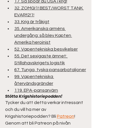
17. Så spöar du USA i krig!
32. ZOMG!1! BEST/WORST TANK 
EVAR!!2!1!
33. Krig är tråkigt
35. Amerikanska arméns 
undergång: så blev Kapten 
Amerika heroinist
52. Vapentekniska besvikelser
55. Det sexigaste ämnet: 
Stillahavskrigets logistik
67. Tunga, tyska pansarbataljoner
99. Vapentekniska 
återvändsgränder
119. EPA-pansarvärn
Stötta Krigshistoriepodden!
Tycker du att detta verkar intressant 
och du vill ha mer av 
Krigshistoriepodden? Bli 
Patreon
! 
Genom att bli Patreon på nivån 