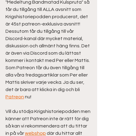
"Medeltung Bandmatad Kulspruta" så 
får du tillgång till ALLA avsnitt som 
Krigshistoriepodden producerat, det 
är 45st patreon-exklusiva avsnitt! 
Dessutom får du tillgång till vår 
Discord-kanal där mycket material, 
diskussion och allmänt häng finns. Det 
är även via Discord som du lättast 
kommer i kontakt med Per eller Mattis. 
Som Patreon får du även tillgång till 
alla våra fredagsartiklar som Per eller 
Mattis skriver varje vecka. Ja du ser, 
det är bara att klicka in dig och bli 
Patreon
 nu! 
Vill du stödja Krigshistoriepodden men 
känner att Patreon inte är rätt för dig 
så kan vi rekommendera att du tittar 
in på vår 
webshop
 där du hittar allt 