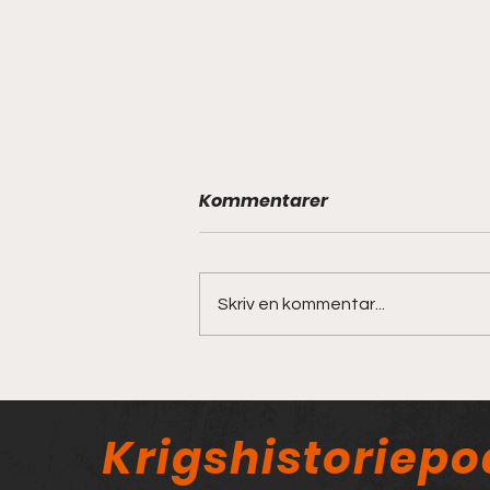
Kommentarer
Skriv en kommentar...
Technicals i krig del 2
Krigshistoriep