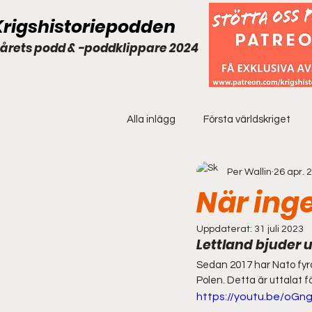
Krigshistoriepodden
 årets podd & -poddklippare 2024
Alla inlägg
Första världskriget
Per Wallin
26 apr. 
Extramaterial
När inge
Uppdaterat:
31 juli 2023
Lettland bjuder u
Sedan 2017 har Nato fyra
Polen. Detta är uttalat fö
https://youtu.be/oGn