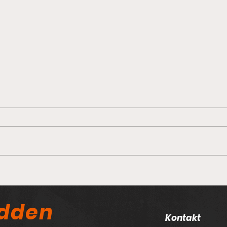
Technicals i krig del 1
En b
bety
odden
Kontakt