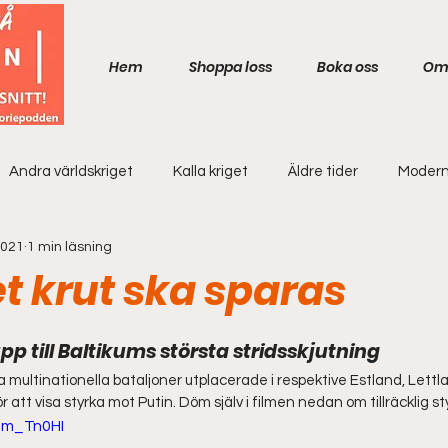
Hem
Shoppa loss
Boka oss
Om
Andra världskriget
Kalla kriget
Äldre tider
Modern
2021
1 min läsning
t krut ska sparas
pp till Baltikums största stridsskjutning
 multinationella bataljoner utplacerade i respektive Estland, Lettl
r att visa styrka mot Putin. Döm själv i filmen nedan om tillräcklig sty
gm_Tn0HI