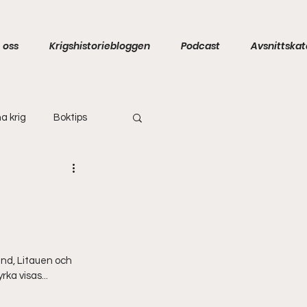
 oss
Krigshistoriebloggen
Podcast
Avsnittskat
a krig
Boktips
and, Litauen och 
rka visas...