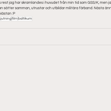
 rest jag har skramlandes i huvudet från min tid som GSS/K, men ja
an sätter samman, utrustar och utbildar militära förband. Nästa än
 Nästan :P 
kjutning
film
baltikum