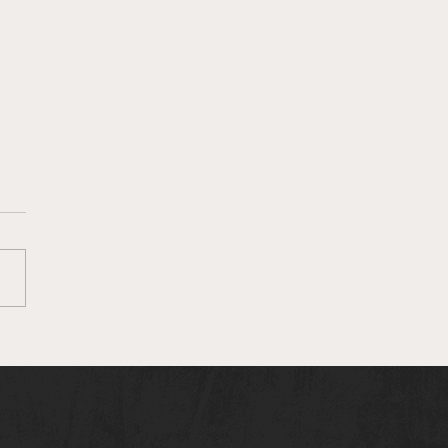
it tyg? Uniformens
delse