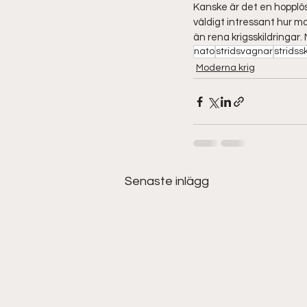
Kanske är det en hopplös
väldigt intressant hur m
än rena krigsskildringar.
nato
stridsvagnar
stridss
Moderna krig
Senaste inlägg