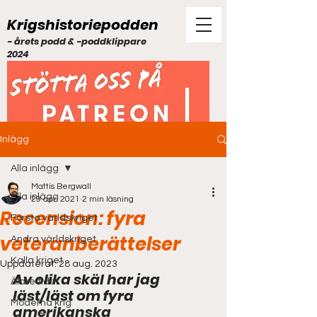
Krigshistoriepodden
- årets podd & -poddklippare
2024
Inlägg
Alla inlägg
Mattis Bergwall
Alla inlägg
29 apr. 2021
2 min läsning
Recension: fyra
Första världskriget
veteranberättelser
Andra världskriget
Kalla kriget
Uppdaterat:
28 aug. 2023
Av olika skäl har jag 
Äldre tider
läst/läst om fyra 
Moderna krig
amerikanska 