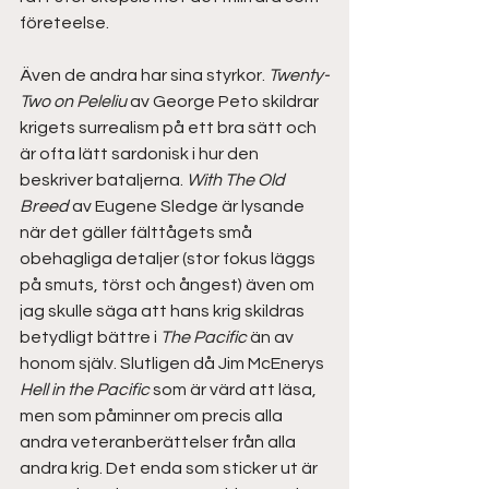
företeelse.
Även de andra har sina styrkor. 
Twenty-
Two on Peleliu
 av George Peto skildrar 
krigets surrealism på ett bra sätt och 
är ofta lätt sardonisk i hur den 
beskriver bataljerna. 
With The Old 
Breed 
av Eugene Sledge är lysande 
när det gäller fälttågets små 
obehagliga detaljer (stor fokus läggs 
på smuts, törst och ångest) även om 
jag skulle säga att hans krig skildras 
betydligt bättre i 
The Pacific
 än av 
honom själv. Slutligen då Jim McEnerys 
Hell in the Pacific
 som är värd att läsa, 
men som påminner om precis alla 
andra veteranberättelser från alla 
andra krig. Det enda som sticker ut är 