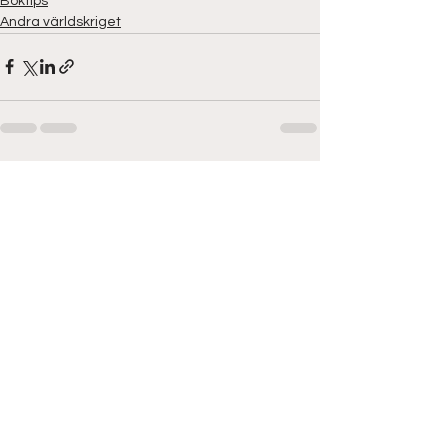
Boktips
Andra världskriget
Visa alla
Senaste inlägg