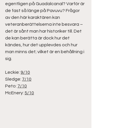
egentligen på Guadalcanal? Varför är 
de fast så länge på Pavuvu? Frågor 
av den här karaktären kan 
veteranberättelserna inte besvara – 
det är sånt man har historiker till. Det 
de kan berätta är dock hur det 
kändes, hur det upplevdes och hur 
man minns det; vilket är en behållning i 
sig.
Leckie: 
9/10
Sledge: 
7/10
Peto: 
7/10
McEnery: 
5/10