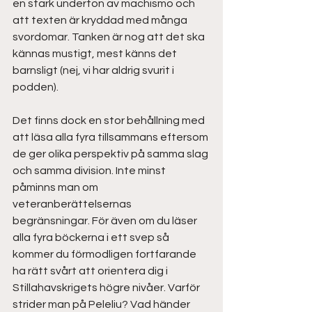
en stark underton av machismo och 
att texten är kryddad med många 
svordomar. Tanken är nog att det ska 
kännas mustigt, mest känns det 
barnsligt (nej, vi har aldrig svurit i 
podden).
Det finns dock en stor behållning med 
att läsa alla fyra tillsammans eftersom 
de ger olika perspektiv på samma slag 
och samma division. Inte minst 
påminns man om 
veteranberättelsernas 
begränsningar. För även om du läser 
alla fyra böckerna i ett svep så 
kommer du förmodligen fortfarande 
ha rätt svårt att orientera dig i 
Stillahavskrigets högre nivåer. Varför 
strider man på Peleliu? Vad händer 