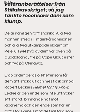
veteranberättelser från 
Boktips
Stillahavskriget; så jag 
Extramaterial
tänkte recensera dem som 
klump.
De är nämligen rätt snarlika. Alla fyra 
männen stred i 1. marinkårsdivisionen 
och alla fyra utkämpade slaget om 
Peleliu 1944 (två av dem var även på 
Guadalcanal, tre på Cape Gloucester 
och två på Okinawa). 
Ergo är det deras olikheter som får 
dem att sticka ut och mest olik är nog 
Robert Leckies 
Helmet for My Pillow
. 
Leckie är den ende som inte uttrycker 
ett starkt, brinnande hat mot 
japanerna och den ende som har en 
rätt stor skepsis mot det militära som 