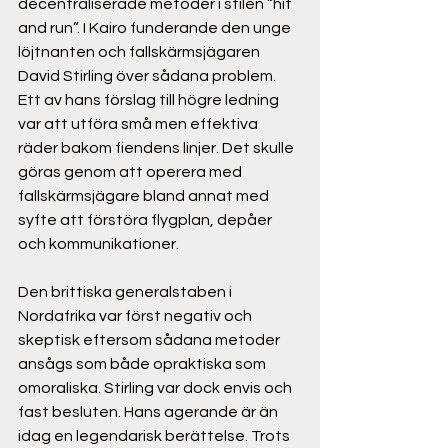
decentraliserade metoder i stilen “hit 
and run”. I Kairo funderande den unge 
löjtnanten och fallskärmsjägaren 
David Stirling över sådana problem. 
Ett av hans förslag till högre ledning 
var att utföra små men effektiva 
räder bakom fiendens linjer. Det skulle 
göras genom att operera med 
fallskärmsjägare bland annat med 
syfte att förstöra flygplan, depåer 
och kommunikationer.  
Den brittiska generalstaben i 
Nordafrika var först negativ och 
skeptisk eftersom sådana metoder 
ansågs som både opraktiska som 
omoraliska. Stirling var dock envis och 
fast besluten. Hans agerande är än 
idag en legendarisk berättelse. Trots 