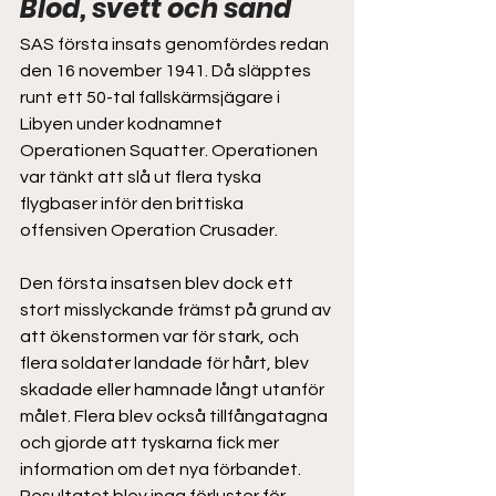
Blod, svett och sand  
SAS första insats genomfördes redan 
den 16 november 1941. Då släpptes 
runt ett 50-tal fallskärmsjägare i 
Libyen under kodnamnet 
Operationen Squatter. Operationen 
var tänkt att slå ut flera tyska 
flygbaser inför den brittiska 
offensiven Operation Crusader. 
Den första insatsen blev dock ett 
stort misslyckande främst på grund av 
att ökenstormen var för stark, och 
flera soldater landade för hårt, blev 
skadade eller hamnade långt utanför 
målet. Flera blev också tillfångatagna 
och gjorde att tyskarna fick mer 
information om det nya förbandet. 