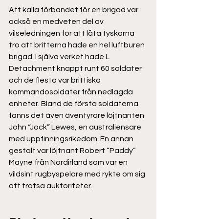
Att kalla förbandet för en brigad var 
också en medveten del av 
vilseledningen för att låta tyskarna 
tro att britterna hade en hel luftburen 
brigad. I själva verket hade L 
Detachment knappt runt 60 soldater 
och de flesta var brittiska 
kommandosoldater från nedlagda 
enheter. Bland de första soldaterna 
fanns det även äventyrare löjtnanten 
John “Jock” Lewes, en australiensare 
med uppfinningsrikedom. En annan 
gestalt var löjtnant Robert “Paddy” 
Mayne från Nordirland som var en 
vildsint rugbyspelare med rykte om sig 
att trotsa auktoriteter.  