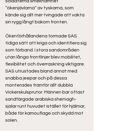
soldaterna smeknamnet 
”ökenjävlarna” av tyskarna, som 
kände sig allt mer tvingade att vakta 
sin rygg långt bakom fronten. 
Ökenförhållandena formade SAS 
tidiga sätt att kriga och identifiera sig 
som förband. I stora sandområden 
utan långa frontlinjer blev mobilitet, 
flexibilitet och överraskning viktigare. 
SAS utrustades bland annat med 
snabba jeepar och på dessa 
monterades framför allt dubbla 
Vickerskulsprutor. Männen bar oftast 
sandfärgade arabiska shemagh-
sjalar runt huvudet istället för hjälmar, 
både för kamouflage och skydd mot 
solen. 