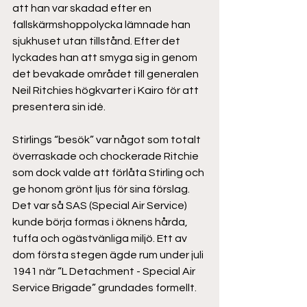
att han var skadad efter en 
fallskärmshoppolycka lämnade han 
sjukhuset utan tillstånd. Efter det 
lyckades han att smyga sig in genom 
det bevakade området till generalen 
Neil Ritchies högkvarter i Kairo för att 
presentera sin idé.  
Stirlings “besök” var något som totalt 
överraskade och chockerade Ritchie 
som dock valde att förlåta Stirling och 
ge honom grönt ljus för sina förslag. 
Det var så SAS (Special Air Service) 
kunde börja formas i öknens hårda, 
tuffa och ogästvänliga miljö. Ett av 
dom första stegen ägde rum under juli 
1941 när “L Detachment - Special Air 
Service Brigade” grundades formellt.  