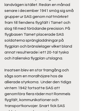
landvägen istället. Redan en månad 
senare i december 1941 smög sig små 
grupper ur SAS genom nattmörkret 
fram till fiendens flygfält i Tamet och 
slog till med förödande precision. På 
flygbasen Tamet placerade SAS 
soldaterna sprängladdningar på 
flygplan och bränslelager vilket bland 
annat resulterade i ett 20-tal tyska 
och italienska flygplan utslagna. 
Insatsen blev en stor framgång och 
sågs som en moralhöjare hos de 
allierade styrkorna.  Under den tidiga 
vintern 1942 fortsatte SAS att 
genomföra flera räder mot Rommels 
flygfält, kommunikationer och 
transportkonvojer. Snart fick SAS 