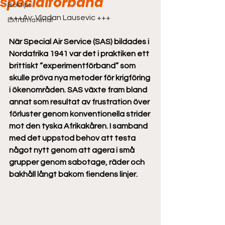
specialförband
Boktips
+++Av: Vladan Lausevic +++
Extramaterial
När Special Air Service (SAS) bildades i 
Nordafrika 1941 var det i praktiken ett 
brittiskt “experimentförband” som 
skulle pröva nya metoder för krigföring 
i ökenområden. SAS växte fram bland 
annat som resultat av frustration över 
förluster genom konventionella strider 
mot den tyska Afrikakåren. I samband 
med det uppstod behov att testa 
något nytt genom att agera i små 
grupper genom sabotage, räder och 
bakhåll långt bakom fiendens linjer. 