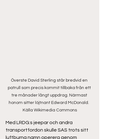
Överste David Sterling står bredvid en 
patrull som precis kommit tillbaka från ett 
tre månader långt uppdrag. Närmast 
honom sitter löjtnant Edward McDonald.  
Källa Wikimedia Commons
Med LRDG:s jeepar och andra 
transportfordon skulle SAS trots sitt 
luftburna namn operera genom 