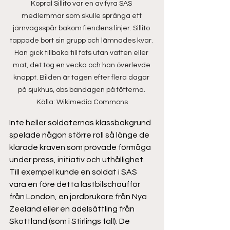
Kopral Sillito var en av fyra SAS 
medlemmar som skulle spränga ett 
järnvägsspår bakom fiendens linjer. Sillito 
tappade bort sin grupp och lämnades kvar. 
Han gick tillbaka till fots utan vatten eller 
mat, det tog en vecka och han överlevde 
knappt. Bilden är tagen efter flera dagar 
på sjukhus, obs bandagen på fötterna. 
Källa: Wikimedia Commons
Inte heller soldaternas klassbakgrund 
spelade någon större roll så länge de 
klarade kraven som prövade förmåga 
under press, initiativ och uthållighet. 
Till exempel kunde en soldat i SAS 
vara en före detta lastbilschaufför 
från London, en jordbrukare från Nya 
Zeeland eller en adelsättling från 
Skottland (som i Stirlings fall). De 