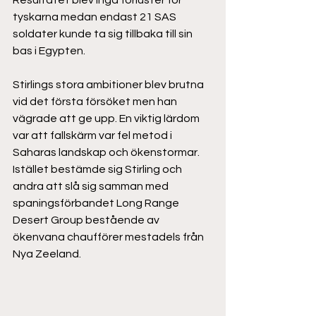
Resultatet blev inga förluster för 
tyskarna medan endast 21 SAS 
soldater kunde ta sig tillbaka till sin 
bas i Egypten.  
Stirlings stora ambitioner blev brutna 
vid det första försöket men han 
vägrade att ge upp. En viktig lärdom 
var att fallskärm var fel metod i 
Saharas landskap och ökenstormar. 
Istället bestämde sig Stirling och 
andra att slå sig samman med 
spaningsförbandet Long Range 
Desert Group bestående av 
ökenvana chaufförer mestadels från 
Nya Zeeland.  