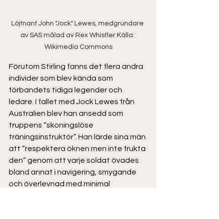
Löjtnant John "Jock" Lewes, medgrundare 
av SAS målad av Rex Whistler Källa: 
Wikimedia Commons
Förutom Stirling fanns det flera andra 
individer som blev kända som 
förbandets tidiga legender och 
ledare. I fallet med Jock Lewes från 
Australien blev han ansedd som 
truppens “skoningslöse 
träningsinstruktör”. Han lärde sina män 
att ”respektera öknen men inte frukta 
den” genom att varje soldat övades 
bland annat i navigering, smygande 
och överlevnad med minimal 
utrustning. Lewes uppfann till och 
med en egen sprängladdning, 