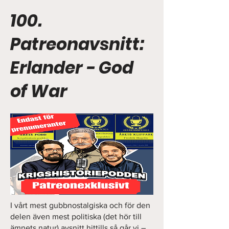
100.
Patreonavsnitt:
Erlander - God
of War
I vårt mest gubbnostalgiska och för den
delen även mest politiska (det hör till
ämnets natur) avsnitt hittills så går vi –