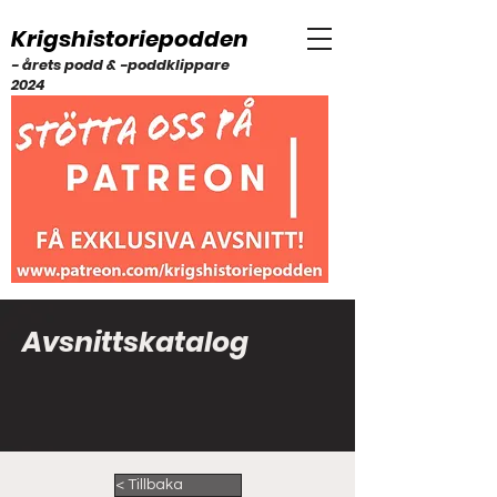
Krigshistoriepodden
- årets podd & -poddklippare
2024
Avsnittskatalog
< Tillbaka