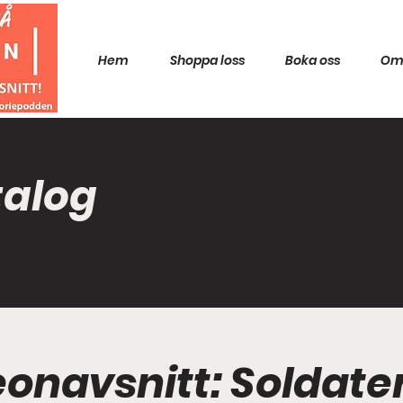
Hem
Shoppa loss
Boka oss
Om
talog
reonavsnitt: Soldat