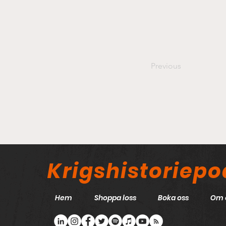
Previous
Krigshistoriep
Hem
Shoppa loss
Boka oss
Om 