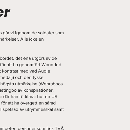
er
lls går vi igenom de soldater som
ärkelser. Alls icke en
 bordet, det ena utgörs av de
r för att ha genomfört Wounded
rt kontrast med vad Audie
 medalj) och den tyske
s högsta utmärkelse (Wehraboos
tt getingbo av konspirationer,
 där han förklarar hur en US
för att ha övergett en sårad
tillspetsad av utrymmesskäl samt
mpeter, personer som fick TVÅ