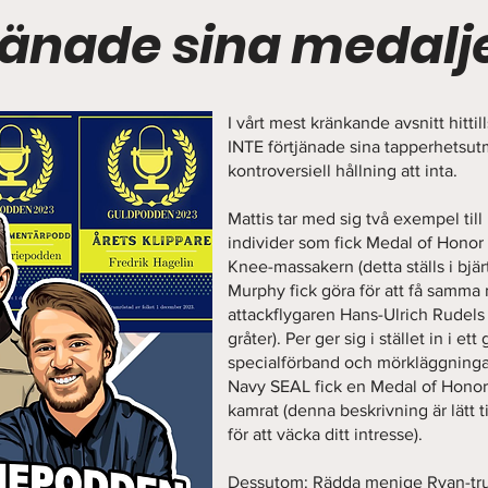
tjänade sina medalj
I vårt mest kränkande avsnitt hitti
INTE förtjänade sina tapperhetsutm
kontroversiell hållning att inta.
Mattis tar med sig två exempel till
individer som fick Medal of Hono
Knee-massakern (detta ställs i bjä
Murphy fick göra för att få samma
attackflygaren Hans-Ulrich Rudel
gråter). Per ger sig i stället in i e
specialförband och mörkläggningar
Navy SEAL fick en Medal of Honor 
kamrat (denna beskrivning är lätt 
för att väcka ditt intresse).
Dessutom: Rädda menige Ryan-tru