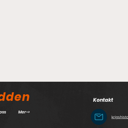
odden
Kontakt
oss
Mer->
krigshis