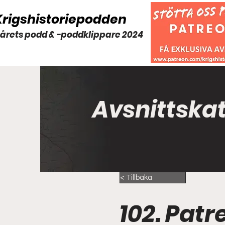
Krigshistoriepodden
 årets podd & -poddklippare 2024
Avsnittska
< Tillbaka
102. Pat