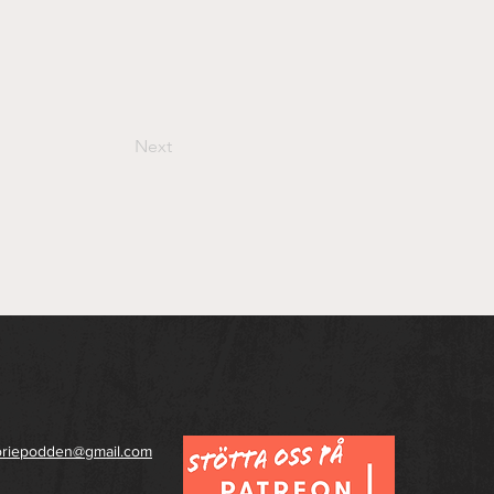
Next
toriepodden@gmail.com