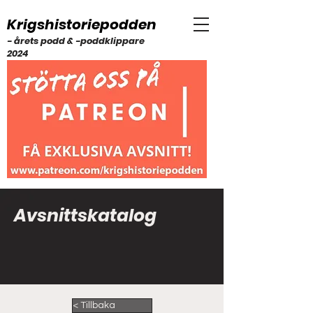
Krigshistoriepodden
- årets podd & -poddklippare
2024
Avsnittskatalog
< Tillbaka