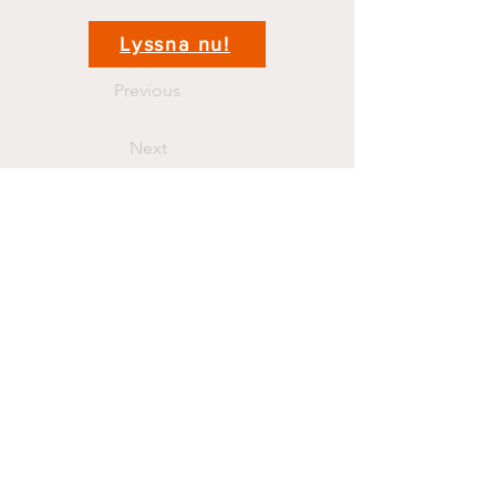
Lyssna nu!
Previous
Next
Kontakt
krigshistoriepodden@gmail.com
070 44 11 381