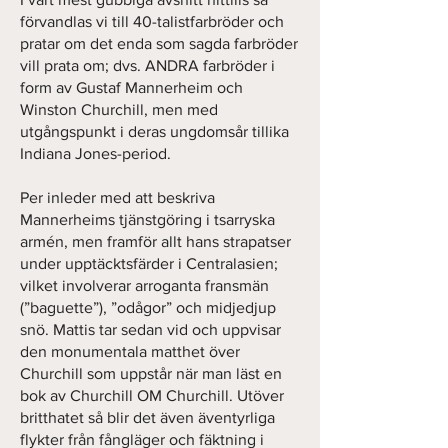
förvandlas vi till 40-talistfarbröder och
pratar om det enda som sagda farbröder
vill prata om; dvs. ANDRA farbröder i
form av Gustaf Mannerheim och
Winston Churchill, men med
utgångspunkt i deras ungdomsår tillika
Indiana Jones-period.
Per inleder med att beskriva
Mannerheims tjänstgöring i tsarryska
armén, men framför allt hans strapatser
under upptäcktsfärder i Centralasien;
vilket involverar arroganta fransmän
(”baguette”), ”odågor” och midjedjup
snö. Mattis tar sedan vid och uppvisar
den monumentala matthet över
Churchill som uppstår när man läst en
bok av Churchill OM Churchill. Utöver
britthatet så blir det även äventyrliga
flykter från fångläger och fäktning i