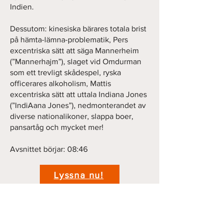
Indien.
Dessutom: kinesiska bärares totala brist
på hämta-lämna-problematik, Pers
excentriska sätt att säga Mannerheim
(”Mannerhajm”), slaget vid Omdurman
som ett trevligt skådespel, ryska
officerares alkoholism, Mattis
excentriska sätt att uttala Indiana Jones
(”IndiAana Jones”), nedmonterandet av
diverse nationalikoner, slappa boer,
pansartåg och mycket mer!
Avsnittet börjar: 08:46
Lyssna nu!
Previous
Next