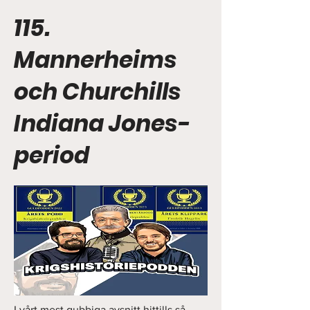
115.
Mannerheims
och Churchills
Indiana Jones-
period
I vårt mest gubbiga avsnitt hittills så