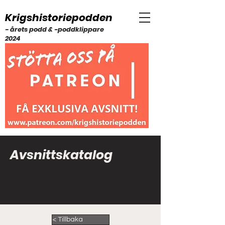
Krigshistoriepodden
- årets podd & -poddklippare
2024
Avsnittskatalog
< Tillbaka