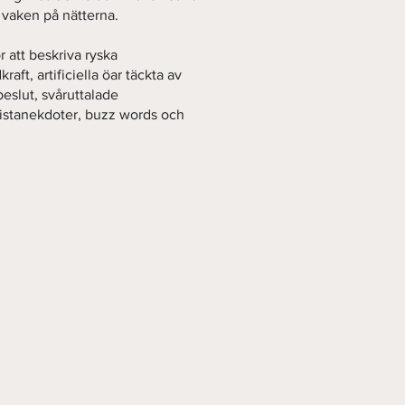
 vaken på nätterna.
r att beskriva ryska
aft, artificiella öar täckta av
 beslut, svåruttalade
ristanekdoter, buzz words och