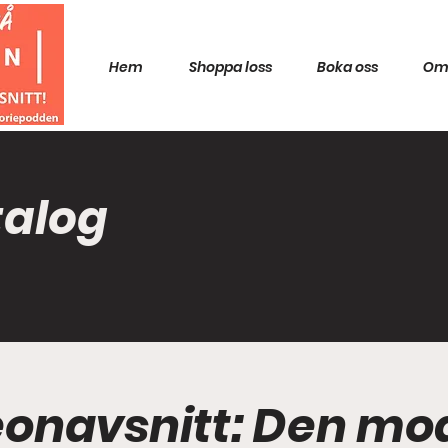
Hem
Shoppa loss
Boka oss
Om
talog
reonavsnitt: Den m