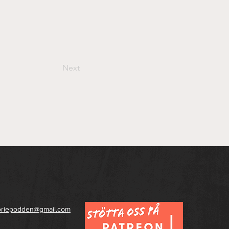
Next
toriepodden@gmail.com