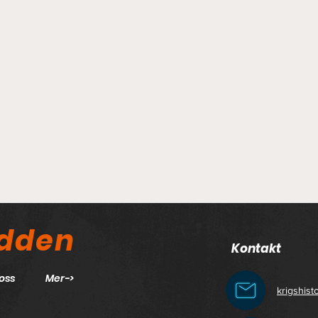
odden
Kontakt
oss
Mer->
krigshis