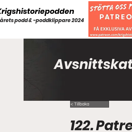
Krigshistoriepodden
 årets podd & -poddklippare 2024
Avsnittska
< Tillbaka
122. Pat