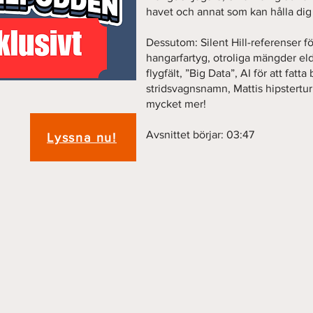
havet och annat som kan hålla dig
Dessutom: Silent Hill-referenser fö
hangarfartyg, otroliga mängder eldkr
flygfält, ”Big Data”, AI för att fatta
stridsvagnsnamn, Mattis hipstertu
mycket mer!
Avsnittet börjar: 03:47
Lyssna nu!