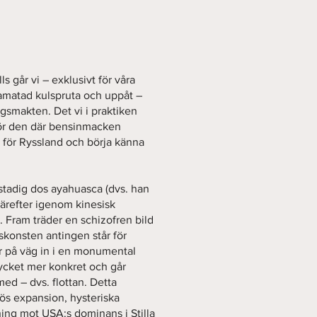
lls går vi – exklusivt för våra
matad kulspruta och uppåt –
smakten. Det vi i praktiken
 för den där bensinmacken
s för Ryssland och börja känna
 stadig dos ayahuasca (dvs. han
därefter igenom kinesisk
 Fram träder en schizofren bild
skonsten antingen står för
 är på väg in i en monumental
ycket mer konkret och går
d – dvs. flottan. Detta
lös expansion, hysteriska
ning mot USA:s dominans i Stilla