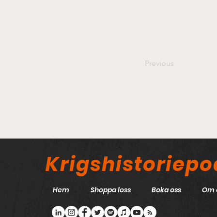
Previous
Krigshistoriep
Hem
Shoppa loss
Boka oss
Om 