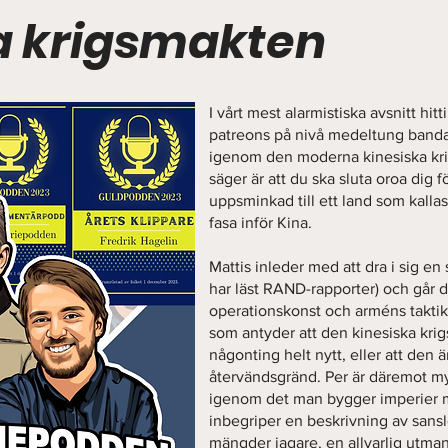
a krigsmakten
I vårt mest alarmistiska avsnitt hitti
patreons på nivå medeltung banda
igenom den moderna kinesiska krig
säger är att du ska sluta oroa dig
uppsminkad till ett land som kalla
fasa inför Kina.
Mattis inleder med att dra i sig en
har läst RAND-rapporter) och går 
operationskonst och arméns taktik.
som antyder att den kinesiska krig
någonting helt nytt, eller att den
återvändsgränd. Per är däremot m
igenom det man bygger imperier me
inbegriper en beskrivning av sans
mängder jagare, en allvarlig utma