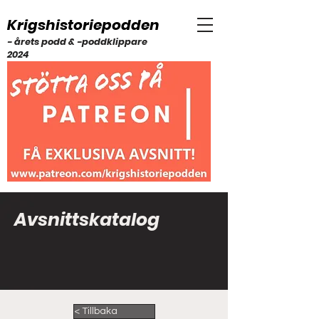
Krigshistoriepodden
- årets podd & -poddklippare
2024
Avsnittskatalog
< Tillbaka