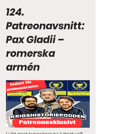
124.
Patreonavsnitt:
Pax Gladii –
romerska
armén
I vårt mest legionärssjuka (vitsigt va?)