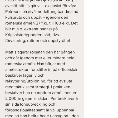
avsnitt hittills går vi – exklusivt för våra
Patreons på nivå medeltung bandmatad
kulspruta och uppåt – igenom den
romerska armén 27 f.kr. till 180 e.kr. Det
blir m.a.o. extremt badass på
Krigshistoriepodden-sätt; dvs.
förvaltning, rutiner och uppstyrdhet.
Mattis agerar rorsman den här gången
och går igenom mer eller mindre hela
romerska armén. Han börjar med
arméstruktur, fortsätter in på officerskår,
beskriver lägerliv och
rekrytering/utbildning, för att avsluta
med taktik samt strategi. I praktiken
beskriver han en modern armé, men en
2 000 år gammal sådan. Per beskriver å
sin sida löneutveckling och
förbandslojalitet samt är väl uppenbar
med att han hellre hade tjänstgjort i den