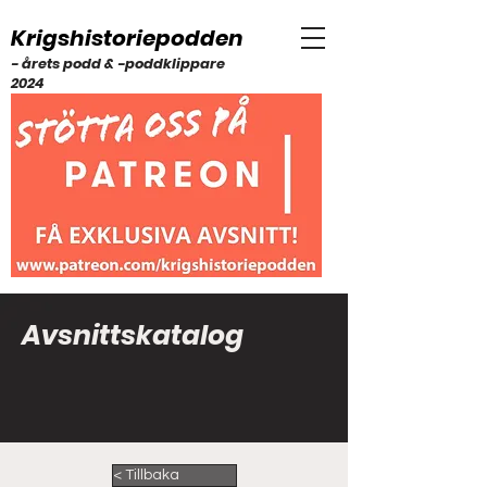
Krigshistoriepodden
- årets podd & -poddklippare
2024
Avsnittskatalog
< Tillbaka