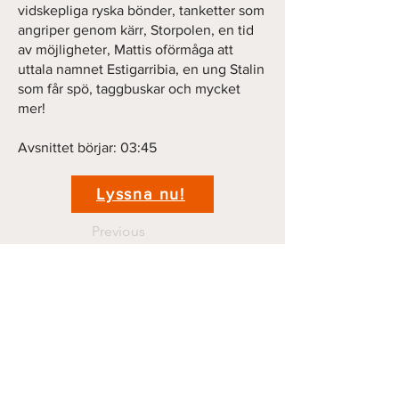
vidskepliga ryska bönder, tanketter som
angriper genom kärr, Storpolen, en tid
av möjligheter, Mattis oförmåga att
uttala namnet Estigarribia, en ung Stalin
som får spö, taggbuskar och mycket
mer!
Avsnittet börjar: 03:45
Lyssna nu!
Previous
Next
Kontakt
krigshistoriepodden@gmail.com