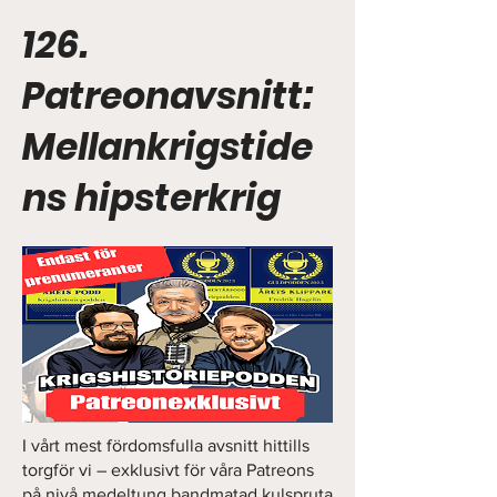
126.
Patreonavsnitt:
Mellankrigstide
ns hipsterkrig
I vårt mest fördomsfulla avsnitt hittills
torgför vi – exklusivt för våra Patreons
på nivå medeltung bandmatad kulspruta