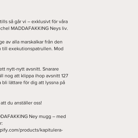
ills så går vi – exklusivt för våra
Michel MADDAFAKKING Neys liv.
ge av alla marskalkar från den
till exekutionspatrullen. Mod
tt nytt-nytt avsnitt. Snarare
ll nog att klippa ihop avsnitt 127
a bli lättare för dig att lyssna på
tt du anställer oss!
MADDAFAKKING Ney mugg – med
r:
pify.com/products/kapitulera-