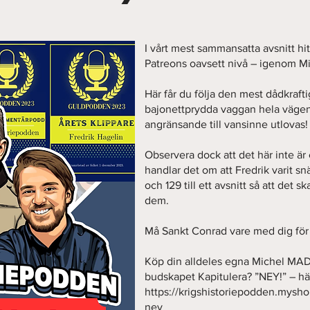
I vårt mest sammansatta avsnitt hitt
Patreons oavsett nivå – igenom 
Här får du följa den mest dådkrafti
bajonettprydda vaggan hela vägen 
angränsande till vansinne utlovas!
Observera dock att det här inte är e
handlar det om att Fredrik varit snä
och 129 till ett avsnitt så att det sk
dem.
Må Sankt Conrad vare med dig för a
Köp din alldeles egna Michel 
budskapet Kapitulera? ”NEY!” – hä
https://krigshistoriepodden.mysho
ney