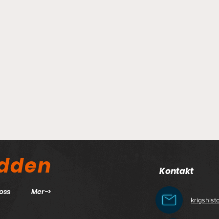
odden
Kontakt
oss
Mer->
krigshis