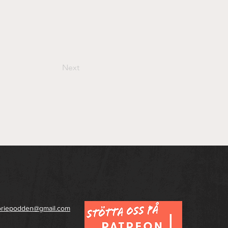
Next
toriepodden@gmail.com