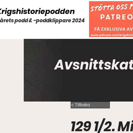
Krigshistoriepodden
 årets podd & -poddklippare 2024
Avsnittska
< Tillbaka
129 1/2. M