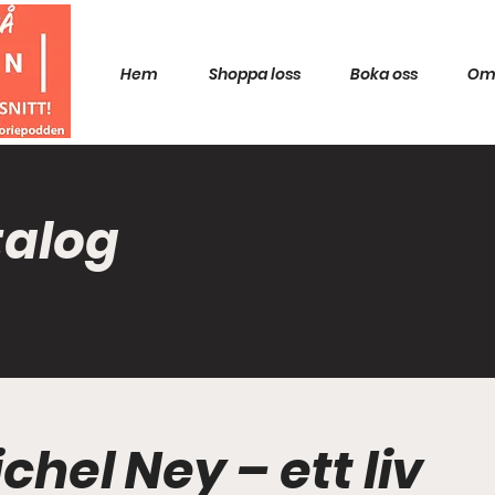
Hem
Shoppa loss
Boka oss
Om
talog
ichel Ney – ett liv