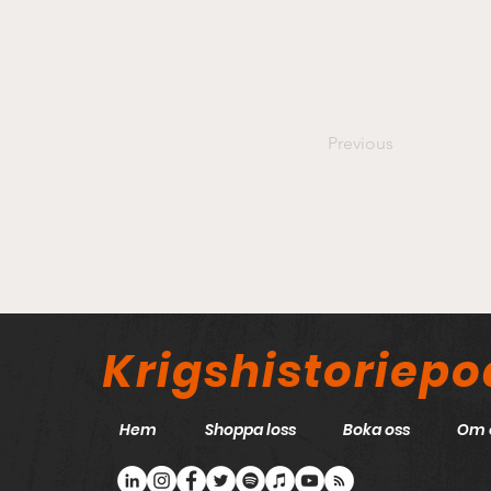
Previous
Krigshistoriep
Hem
Shoppa loss
Boka oss
Om 