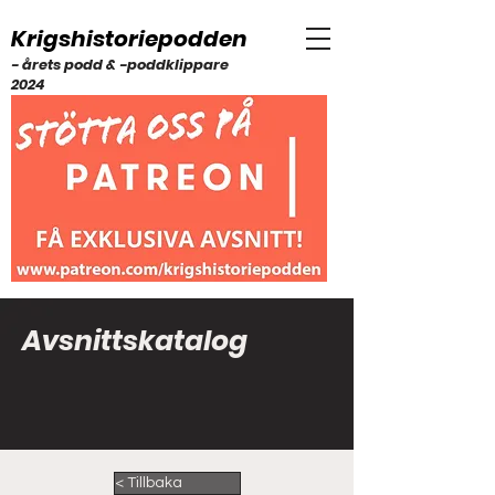
Krigshistoriepodden
- årets podd & -poddklippare
2024
Avsnittskatalog
< Tillbaka