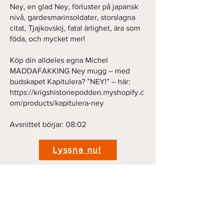
Ney, en glad Ney, förluster på japansk
nivå, gardesmarinsoldater, storslagna
citat, Tjajkovskij, fatal ärlighet, ära som
föda, och mycket mer!
Köp din alldeles egna Michel
MADDAFAKKING Ney mugg – med
budskapet Kapitulera? ”NEY!” – här:
https://krigshistoriepodden.myshopify.c
om/products/kapitulera-ney
Avsnittet börjar: 08:02
Lyssna nu!
Previous
Next