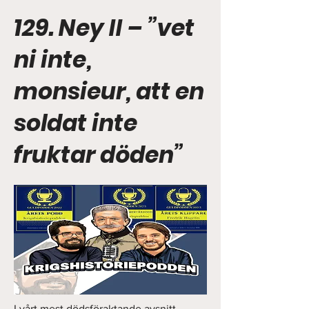
129. Ney II – ”vet
ni inte,
monsieur, att en
soldat inte
fruktar döden”
I vårt mest dödsföraktande avsnitt