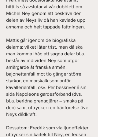
hittills så avslutar vi vår dubblett om
Michel Ney genom att beskriva den
delen av Neys liv då han kavlade upp
ärmarna och helt tappade fattningen.
Mattis går igenom de biografiska
delarna; vilket låter trist, men då ska
man komma ihåg att sagda delar bl.a.
består av individen Ney som utgör
arriärgarde åt franska armén,
bajonettanfall mot tio gånger större
styrkor, en marskalk som anför
kavallerianfall, osv. Per beskriver å sin
sida Napoleons gardesförband (dvs.
bl.a. beridna grenadjärer – smaka på
den) samt uttrycker ren hänförelse över
Neys dådkraft.
Dessutom: Fredrik som via ljudeffekter
uttrycker sin kärlek till Ney, en ledsen