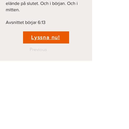
elände på slutet. Och i början. Och i
mitten.
Avsnittet börjar 6:13
Lyssna nu!
Previous
Next
Kontakt
krigshistoriepodden@gmail.com
070 44 11 381