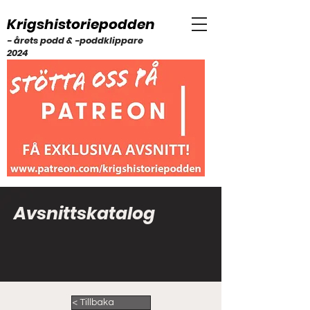
Krigshistoriepodden
- årets podd & -poddklippare
2024
Avsnittskatalog
< Tillbaka