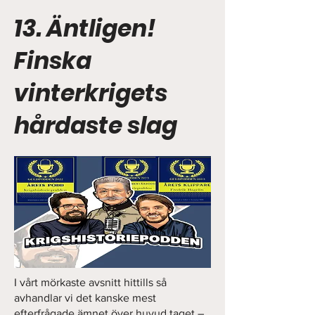
13. Äntligen!
Finska
vinterkrigets
hårdaste slag
I vårt mörkaste avsnitt hittills så
avhandlar vi det kanske mest
efterfrågade ämnet över huvud taget –