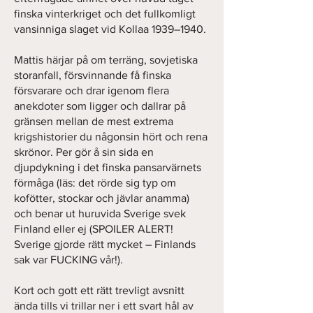
finska vinterkriget och det fullkomligt
vansinniga slaget vid Kollaa 1939–1940.
Mattis härjar på om terräng, sovjetiska
storanfall, försvinnande få finska
försvarare och drar igenom flera
anekdoter som ligger och dallrar på
gränsen mellan de mest extrema
krigshistorier du någonsin hört och rena
skrönor. Per gör å sin sida en
djupdykning i det finska pansarvärnets
förmåga (läs: det rörde sig typ om
kofötter, stockar och jävlar anamma)
och benar ut huruvida Sverige svek
Finland eller ej (SPOILER ALERT!
Sverige gjorde rätt mycket – Finlands
sak var FUCKING vår!).
Kort och gott ett rätt trevligt avsnitt
ända tills vi trillar ner i ett svart hål av