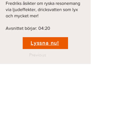
Fredriks åsikter om ryska resonemang
via ljudeffekter, dricksvatten som lyx
och mycket mer!
Avsnittet börjar: 04:20
Lyssna nu!
Previous
Next
Kontakt
krigshistoriepodden@gmail.com
070 44 11 381