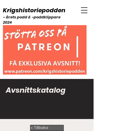
Krigshistoriepodden
- årets podd & -poddklippare
2024
Avsnittskatalog
< Tillbaka