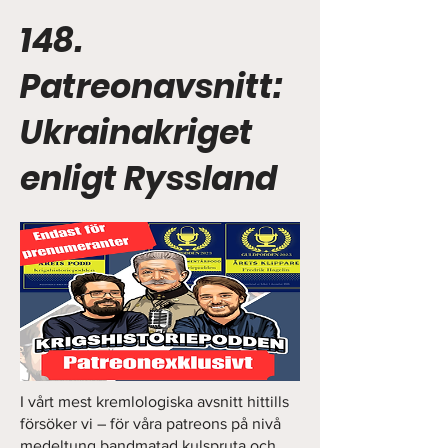
148.
Patreonavsnitt:
Ukrainakriget
enligt Ryssland
I vårt mest kremlologiska avsnitt hittills
försöker vi – för våra patreons på nivå
medeltung bandmatad kulspruta och