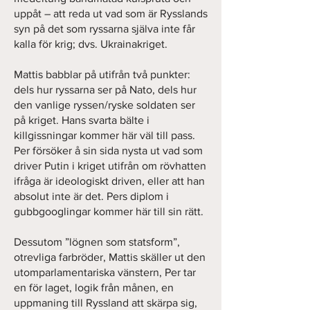
uppåt – att reda ut vad som är Rysslands
syn på det som ryssarna själva inte får
kalla för krig; dvs. Ukrainakriget.
Mattis babblar på utifrån två punkter:
dels hur ryssarna ser på Nato, dels hur
den vanlige ryssen/ryske soldaten ser
på kriget. Hans svarta bälte i
killgissningar kommer här väl till pass.
Per försöker å sin sida nysta ut vad som
driver Putin i kriget utifrån om rövhatten
ifråga är ideologiskt driven, eller att han
absolut inte är det. Pers diplom i
gubbgooglingar kommer här till sin rätt.
Dessutom ”lögnen som statsform”,
otrevliga farbröder, Mattis skäller ut den
utomparlamentariska vänstern, Per tar
en för laget, logik från månen, en
uppmaning till Ryssland att skärpa sig,