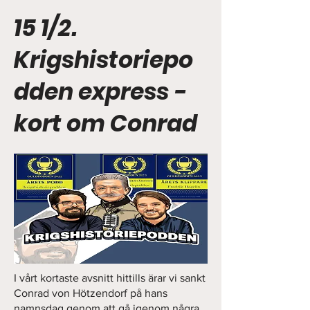
15 1/2.
Krigshistoriepo
dden express -
kort om Conrad
I vårt kortaste avsnitt hittills ärar vi sankt
Conrad von Hötzendorf på hans
namnsdag genom att gå igenom några