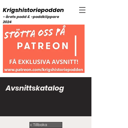
Krigshistoriepodden
- årets podd & -poddklippare
2024
Avsnittskatalog
< Tillbaka