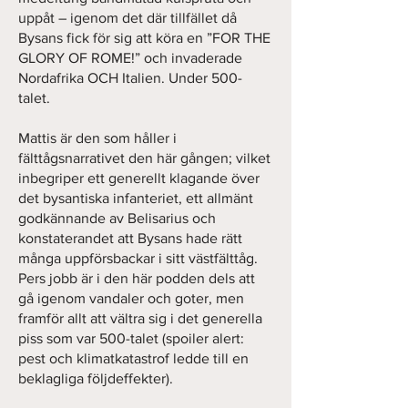
uppåt – igenom det där tillfället då
Bysans fick för sig att köra en ”FOR THE
GLORY OF ROME!” och invaderade
Nordafrika OCH Italien. Under 500-
talet.
Mattis är den som håller i
fälttågsnarrativet den här gången; vilket
inbegriper ett generellt klagande över
det bysantiska infanteriet, ett allmänt
godkännande av Belisarius och
konstaterandet att Bysans hade rätt
många uppförsbackar i sitt västfälttåg.
Pers jobb är i den här podden dels att
gå igenom vandaler och goter, men
framför allt att vältra sig i det generella
piss som var 500-talet (spoiler alert:
pest och klimatkatastrof ledde till en
beklagliga följdeffekter).