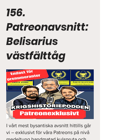
156.
Patreonavsnitt:
Belisarius
västfälttåg
I vårt mest bysantiska avsnitt hittills går
vi – exklusivt för våra Patreons på nivå
medeltung bandmatad kulspruta och