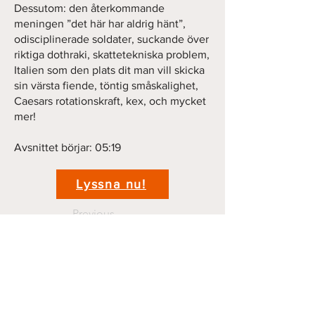
Dessutom: den återkommande
meningen ”det här har aldrig hänt”,
odisciplinerade soldater, suckande över
riktiga dothraki, skattetekniska problem,
Italien som den plats dit man vill skicka
sin värsta fiende, töntig småskalighet,
Caesars rotationskraft, kex, och mycket
mer!
Avsnittet börjar: 05:19
Lyssna nu!
Previous
Next
Kontakt