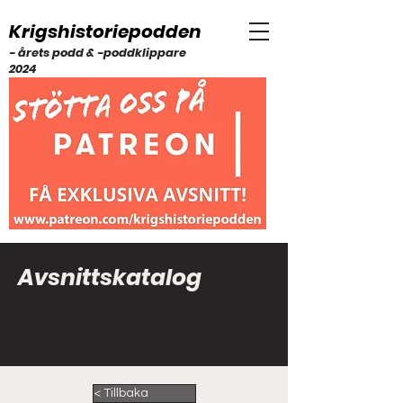
Krigshistoriepodden
- årets podd & -poddklippare
2024
Avsnittskatalog
< Tillbaka