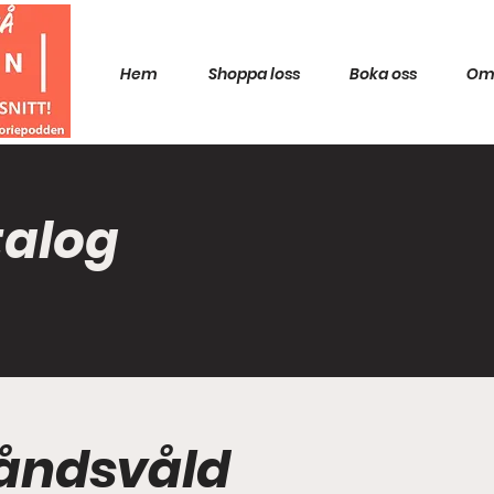
Hem
Shoppa loss
Boka oss
Om
talog
tåndsvåld