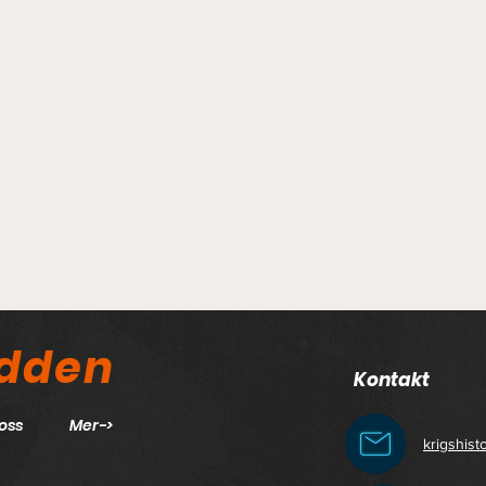
odden
Kontakt
oss
Mer->
krigshis