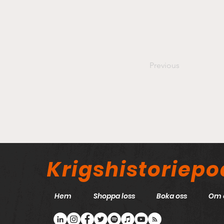
Previous
Krigshistoriep
Hem
Shoppa loss
Boka oss
Om 