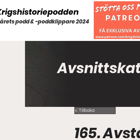
Krigshistoriepodden
 årets podd & -poddklippare 2024
Avsnittska
< Tillbaka
165. Avs