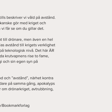
tills beskriver vi våld på avstånd.
t kanske gör med kriget och
vi får se om du gillar det.
ut till drönare, men även en hel
as avstånd till krigets verklighet
å teknologisk nivå. Det här ÄR
sida krutvapnens rise to fame,
i och sin egen syn på
nd och ”avstånd”, närhet kontra
ddare på samma gång, apokalyps
r om drönarkriget, avtrubbning,
.ee/Bookmarkforlag