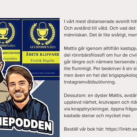
I vårt mest distanserade avsnitt hit
Och avstånd till våld. Och vad de
människan. Det är lite snårigt, men 
Mattis går igenom alltifrån kastspj
del rönnbärsfilosofi om hur de civil
går längre och närmare beroende p
lite flummigt. Per beskriver å sin 
men även en hel del krigspsykolog
Instagramvåldsutövning.
Dessutom: en dyster Mattis, avstå
upplevd närhet, krutvapen och ri
via knapptryckningar, öppna frågo
kastade stenar och mycket mer.
Beställ vår bok här:
https://linktr