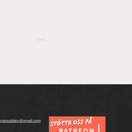
Next
toriepodden@gmail.com