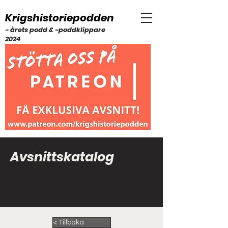
Krigshistoriepodden
- årets podd & -poddklippare
2024
Avsnittskatalog
< Tillbaka