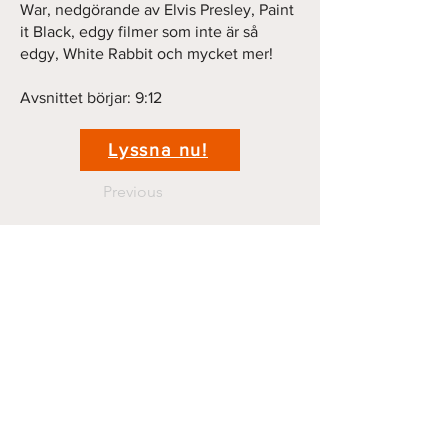
War, nedgörande av Elvis Presley, Paint
it Black, edgy filmer som inte är så
edgy, White Rabbit och mycket mer!
Avsnittet börjar: 9:12
Lyssna nu!
Previous
Next
Kontakt
krigshistoriepodden@gmail.com
070 44 11 381