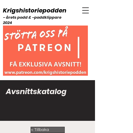
Krigshistoriepodden
- årets podd & -poddklippare
2024
Avsnittskatalog
< Tillbaka