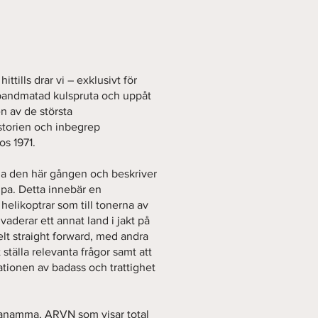
ittills drar vi – exklusivt för
bandmatad kulspruta och uppåt
n av de största
istorien och inbegrep
s 1971.
na den här gången och beskriver
mpa. Detta innebär en
ikoptrar som till tonerna av
vaderar ett annat land i jakt på
Helt straight forward, med andra
 ställa relevanta frågor samt att
tionen av badass och trattighet
 anamma, ARVN som visar total