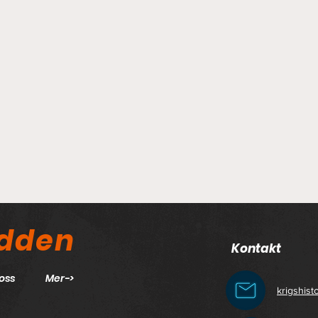
odden
Kontakt
oss
Mer->
krigshis