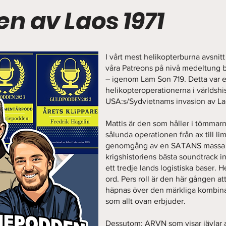
n av Laos 1971
I vårt mest helikopterburna avsnitt h
våra Patreons på nivå medeltung 
– igenom Lam Son 719. Detta var e
helikopteroperationerna i världsh
USA:s/Sydvietnams invasion av Lao
Mattis är den som håller i tömmar
sålunda operationen från ax till li
genomgång av en SATANS massa hel
krigshistoriens bästa soundtrack in
ett tredje lands logistiska baser. 
ord. Pers roll är den här gången att
häpnas över den märkliga kombina
som allt ovan erbjuder.
Dessutom: ARVN som visar jävlar