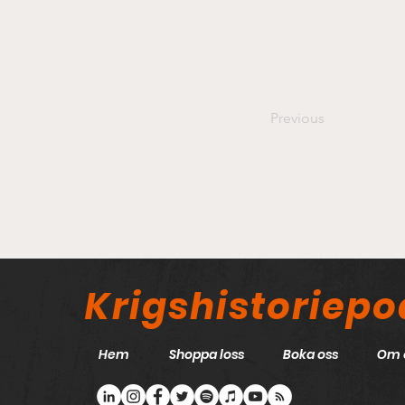
Previous
Krigshistoriep
Hem
Shoppa loss
Boka oss
Om 