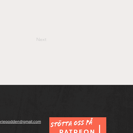
Next
toriepodden@gmail.com