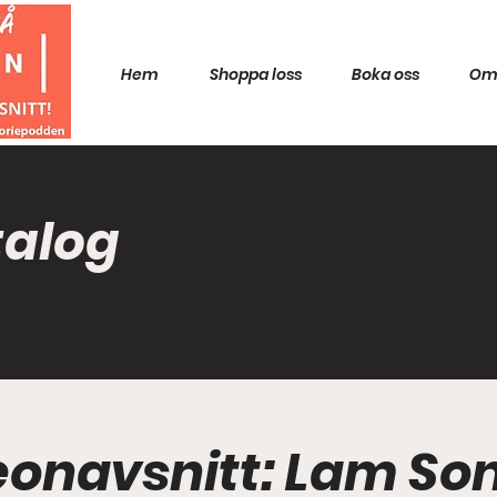
Hem
Shoppa loss
Boka oss
Om
talog
eonavsnitt: Lam Son