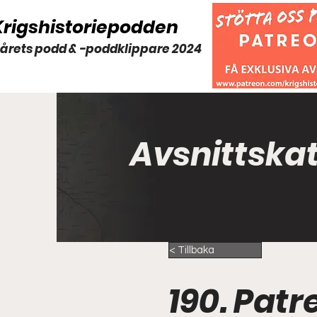
Krigshistoriepodden
 årets podd & -poddklippare 2024
Avsnittska
< Tillbaka
190. Patr