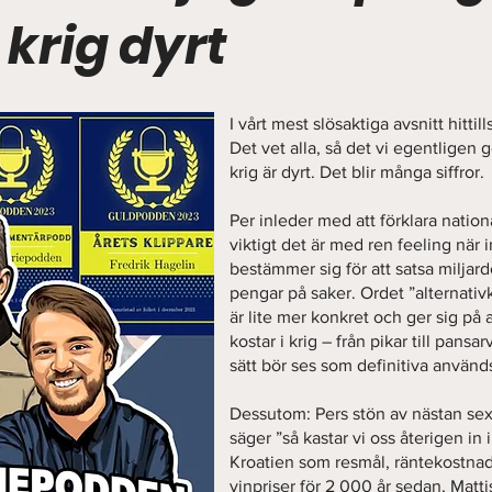
 krig dyrt
I vårt mest slösaktiga avsnitt hittill
Det vet alla, så det vi egentligen g
krig är dyrt. Det blir många siffror.
Per inleder med att förklara nati
viktigt det är med ren feeling när 
bestämmer sig för att satsa miljarde
pengar på saker. Ordet ”alternativk
är lite mer konkret och ger sig på a
kostar i krig – från pikar till pansa
sätt bör ses som definitiva används 
Dessutom: Pers stön av nästan sex
säger ”så kastar vi oss återigen in
Kroatien som resmål, räntekostna
vinpriser för 2 000 år sedan, Matti