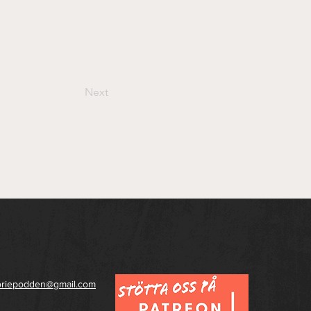
Next
toriepodden@gmail.com