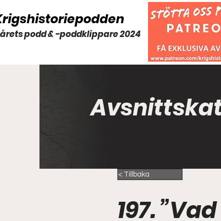
Krigshistoriepodden
 årets podd & -poddklippare 2024
Avsnittska
< Tillbaka
197. ”Vad