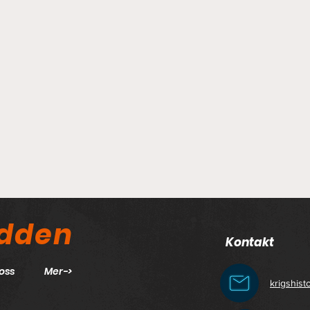
odden
Kontakt
oss
Mer->
krigshis