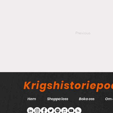
Previous
Krigshistoriep
Hem
Shoppa loss
Boka oss
Om 