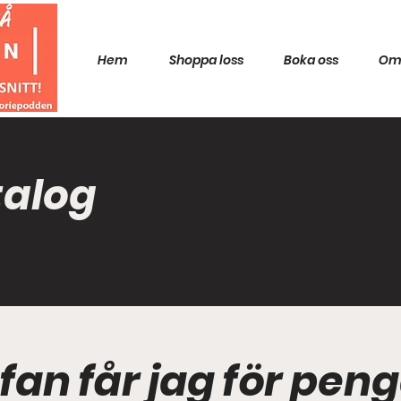
Hem
Shoppa loss
Boka oss
Om
talog
 fan får jag för pen