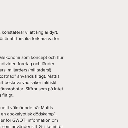
s konstaterar vi att krig är dyrt.
ör är att försöka förklara varför
onalekonomi som koncept och hur
individer, företag och länder
rs, miljarders (miljarders!)
ostnad” används flitigt. Mattis
tt beskriva vad saker faktiskt
rvärnsrobotar. Siffror som på intet
flitigt.
uellt välmående när Mattis
 i en apokalyptisk dödskamp”,
der för GWOT, information om
s som använder sitt G- i kemi för