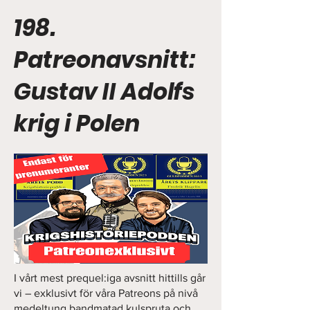
198.
Patreonavsnitt:
Gustav II Adolfs
krig i Polen
I vårt mest prequel:iga avsnitt hittills går
vi – exklusivt för våra Patreons på nivå
medeltung bandmatad kulspruta och