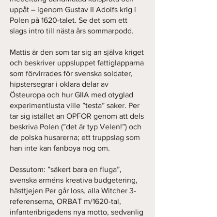
uppåt – igenom Gustav II Adolfs krig i
Polen på 1620-talet. Se det som ett
slags intro till nästa års sommarpodd.
Mattis är den som tar sig an själva kriget
och beskriver uppsluppet fattiglapparna
som förvirrades för svenska soldater,
hipstersegrar i oklara delar av
Östeuropa och hur GIIA med otyglad
experimentlusta ville ”testa” saker. Per
tar sig istället an OPFOR genom att dels
beskriva Polen (”det är typ Velen!”) och
de polska husarerna; ett truppslag som
han inte kan fanboya nog om.
Dessutom: ”säkert bara en fluga”,
svenska arméns kreativa budgetering,
hästtjejen Per går loss, alla Witcher 3-
referenserna, ORBAT m/1620-tal,
infanteribrigadens nya motto, sedvanlig