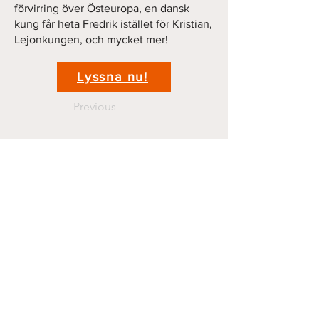
förvirring över Östeuropa, en dansk
kung får heta Fredrik istället för Kristian,
Lejonkungen, och mycket mer!
Lyssna nu!
Previous
Next
Kontakt
krigshistoriepodden@gmail.com
070 44 11 381