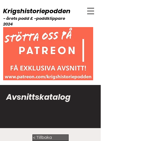
Krigshistoriepodden
- årets podd & -poddklippare
2024
Avsnittskatalog
< Tillbaka