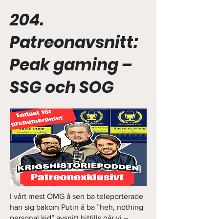
204.
Patreonavsnitt:
Peak gaming –
SSG och SOG
I vårt mest OMG å sen ba teleporterade
han sig bakom Putin å ba ”heh, nothing
personal kid” avsnitt hittills går vi –