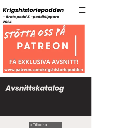
Krigshistoriepodden
- årets podd & -poddklippare
2024
Avsnittskatalog
< Tillbaka