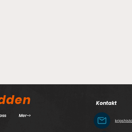
odden
Kontakt
oss
Mer->
krigshis