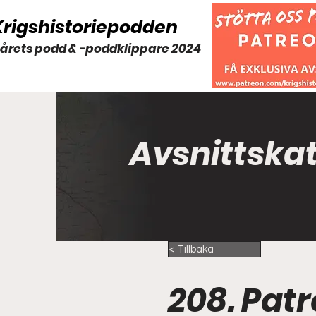
Krigshistoriepodden
 årets podd & -poddklippare 2024
Avsnittska
< Tillbaka
208. Pat