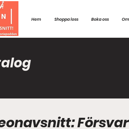
Hem
Shoppa loss
Boka oss
Om
talog
reonavsnitt: Försvar