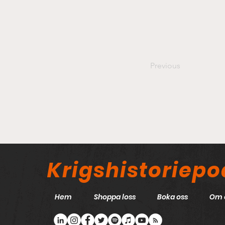
Previous
Krigshistoriep
Hem
Shoppa loss
Boka oss
Om 