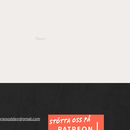
Next
toriepodden@gmail.com