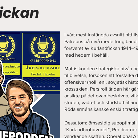
ickan
I vårt mest instängda avsnitt hittill
Patreons på nivå medeltung bandm
försvaret av Kurlandfickan 1944–1
med hedern i behåll.
Mattis kör den strategiska nivån o
tillblivelse, försöken att förstärka 
offensiver (noll, enl. sovjetisk his
krossa den. Pers roll är den här gå
ansikte på det ovan beskrivna, vil
striden, vädret och stridsförhålla
Röda arméns kanske enskilt trattig
Dessutom: ömsesidig suboptimal led
”Kurlandbrohuvudet”, Per drar ner
vandrande skafferi, Operational Ar