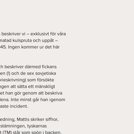
s beskriver vi – exklusivt för våra
atad kulspruta och uppåt –
945. Ingen kommer ur det här
ch beskriver därmed fickans
den (!) och de sex sovjetiska
torieskrivning) som försökte
ngen att sätta ett mänskligt
ket han gör genom att beskriva
ndena. Inte minst går han igenom
aste incident.
ning, Mattis skriker siffror,
 stämningen, tyskarnas
t (TM) står som spön i backen,