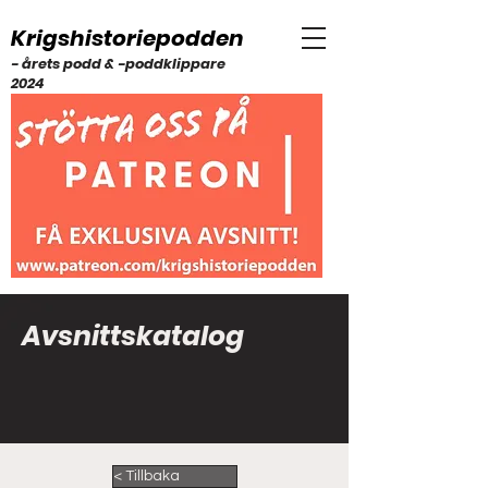
Krigshistoriepodden
- årets podd & -poddklippare
2024
Avsnittskatalog
< Tillbaka