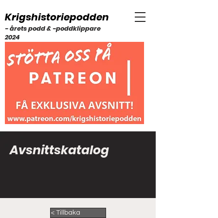
Krigshistoriepodden
- årets podd & -poddklippare
2024
Avsnittskatalog
< Tillbaka