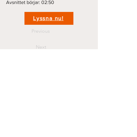
Avsnittet börjar: 02:50
Lyssna nu!
Previous
Next
Kontakt
krigshistoriepodden@gmail.com
070 44 11 381