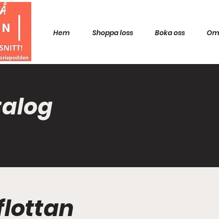
Hem
Shoppa loss
Boka oss
Om
talog
flottan