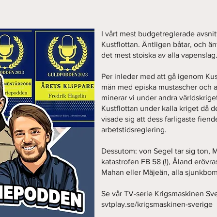
I vårt mest budgetreglerade avsnitt
Kustflottan. Äntligen båtar, och änt
det mest stoiska av alla vapenslag
Per inleder med att gå igenom Kustf
män med episka mustascher och adl
minerar vi under andra världskriget
Kustflottan under kalla kriget då de
visade sig att dess farligaste fien
arbetstidsreglering.
Dessutom: von Segel tar sig ton, Ma
katastrofen FB 58 (!), Åland erövra
Mahan eller Mäjeän, alla sjunkbo
Se vår TV-serie Krigsmaskinen Sve
svtplay.se/krigsmaskinen-sverige