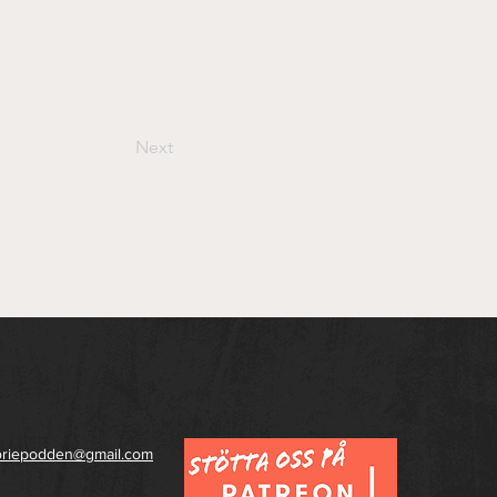
Next
toriepodden@gmail.com