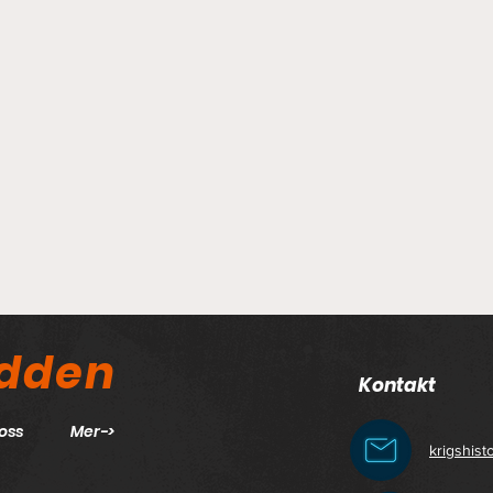
odden
Kontakt
oss
Mer->
krigshis