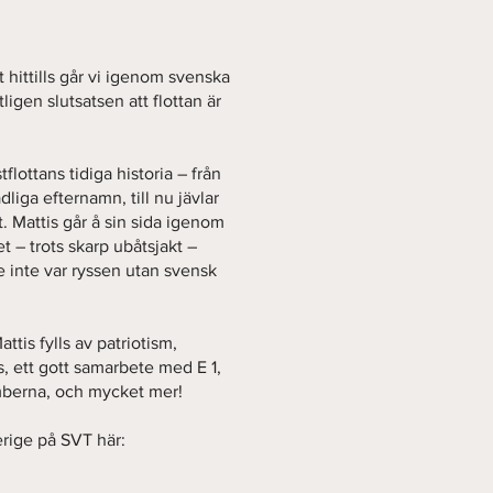
 hittills går vi igenom svenska
ligen slutsatsen att flottan är
.
lottans tidiga historia – från
iga efternamn, till nu jävlar
. Mattis går å sin sida igenom
t – trots skarp ubåtsjakt –
de inte var ryssen utan svensk
ttis fylls av patriotism,
s, ett gott samarbete med E 1,
mberna, och mycket mer!
rige på SVT här: