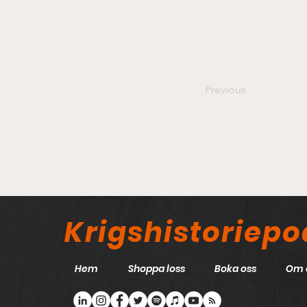
Previous
Krigshistoriep
Hem
Shoppa loss
Boka oss
Om 