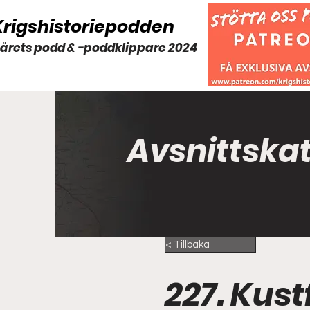
Krigshistoriepodden
 årets podd & -poddklippare 2024
Avsnittska
< Tillbaka
227. Kust