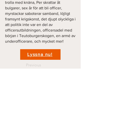
trolla med knäna, Per skrattar åt
bulgarer, sex år för att bli officer,
myrstackar saboterar samband, löjligt
framsynt krigskonst, det djupt olyckliga i
att politik inte var en del av
officersutbildningen, officersadel med
början i Teutoburgerskogen, en armé av
underofficerare, och mycket mer!
Lyssna nu!
Previous
Next
Kontakt
krigshistoriepodden@gmail.com