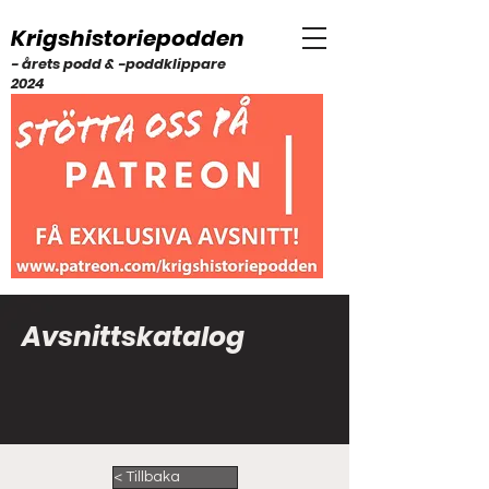
Krigshistoriepodden
- årets podd & -poddklippare
2024
Avsnittskatalog
< Tillbaka