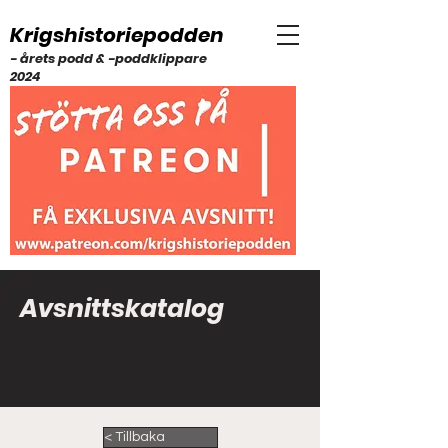
Krigshistoriepodden
- årets podd & -poddklippare
2024
Avsnittskatalog
< Tillbaka