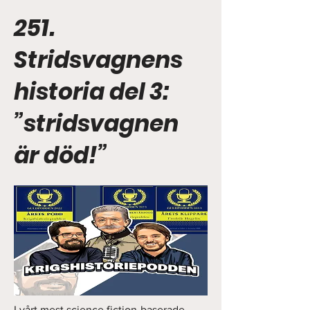
251.
Stridsvagnens
historia del 3:
”stridsvagnen
är död!”
I vårt mest science fiction-baserade