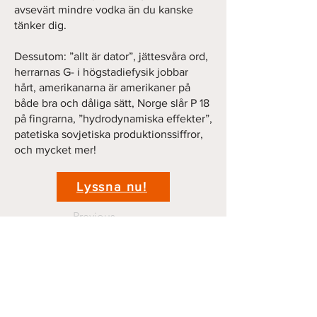
avsevärt mindre vodka än du kanske
tänker dig.
Dessutom: ”allt är dator”, jättesvåra ord,
herrarnas G- i högstadiefysik jobbar
hårt, amerikanarna är amerikaner på
både bra och dåliga sätt, Norge slår P 18
på fingrarna, ”hydrodynamiska effekter”,
patetiska sovjetiska produktionssiffror,
och mycket mer!
Lyssna nu!
Previous
Next
Kontakt