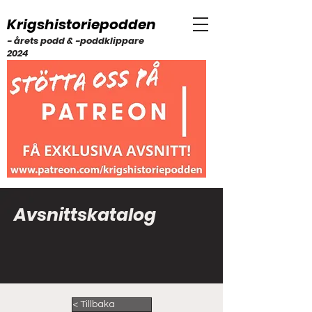
Krigshistoriepodden
- årets podd & -poddklippare
2024
Avsnittskatalog
< Tillbaka