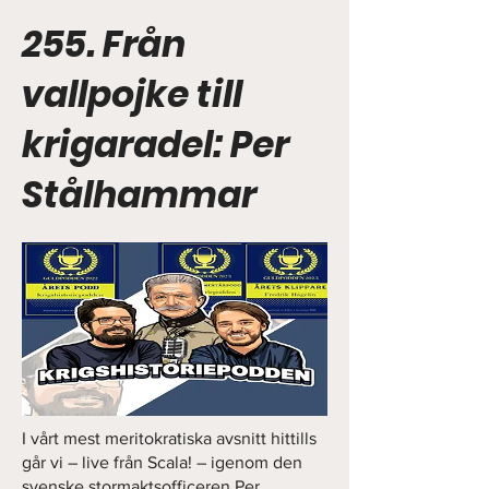
255. Från
vallpojke till
krigaradel: Per
Stålhammar
I vårt mest meritokratiska avsnitt hittills
går vi – live från Scala! – igenom den
svenske stormaktsofficeren Per