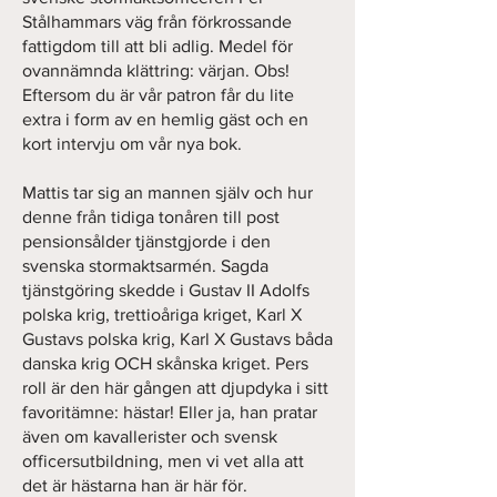
Stålhammars väg från förkrossande
fattigdom till att bli adlig. Medel för
ovannämnda klättring: värjan. Obs!
Eftersom du är vår patron får du lite
extra i form av en hemlig gäst och en
kort intervju om vår nya bok.
Mattis tar sig an mannen själv och hur
denne från tidiga tonåren till post
pensionsålder tjänstgjorde i den
svenska stormaktsarmén. Sagda
tjänstgöring skedde i Gustav II Adolfs
polska krig, trettioåriga kriget, Karl X
Gustavs polska krig, Karl X Gustavs båda
danska krig OCH skånska kriget. Pers
roll är den här gången att djupdyka i sitt
favoritämne: hästar! Eller ja, han pratar
även om kavallerister och svensk
officersutbildning, men vi vet alla att
det är hästarna han är här för.