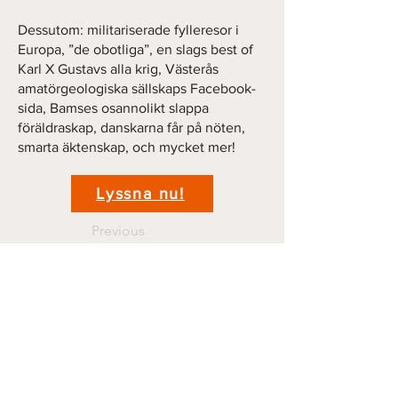
Dessutom: militariserade fylleresor i
Europa, ”de obotliga”, en slags best of
Karl X Gustavs alla krig, Västerås
amatörgeologiska sällskaps Facebook-
sida, Bamses osannolikt slappa
föräldraskap, danskarna får på nöten,
smarta äktenskap, och mycket mer!
Lyssna nu!
Previous
Next
Kontakt
krigshistoriepodden@gmail.com