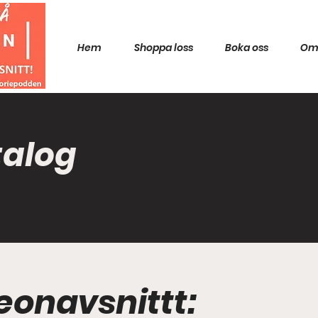
Hem
Shoppa loss
Boka oss
Om
talog
eonavsnittt: