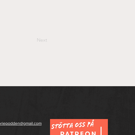
Next
toriepodden@gmail.com