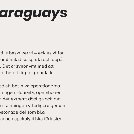
 Paraguays
ills beskriver vi – exklusivt för
bandmatad kulspruta och uppåt
ut. Det är synonymt med att
förbered dig för grimdark.
d att beskriva operationerna
stningen Humaitá; operationer
 det extremt dödliga och det
ner stämningen ytterligare genom
abetonade del som bl.a.
ar och apokalyptiska förluster.