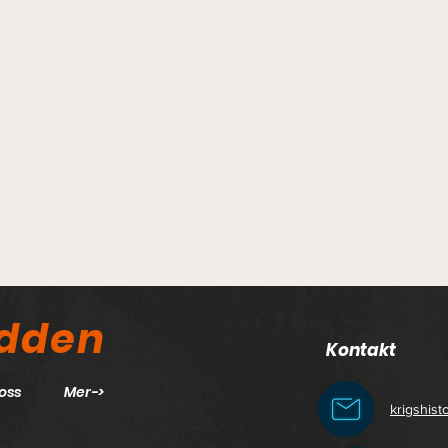
odden
Kontakt
oss
Mer->
krigshis