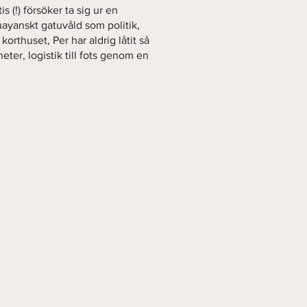
 (!) försöker ta sig ur en
uayanskt gatuvåld som politik,
orthuset, Per har aldrig låtit så
heter, logistik till fots genom en