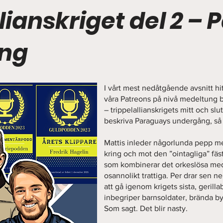
lianskriget del 2 –
ng
I vårt mest nedåtgående avsnitt hitt
våra Patreons på nivå medeltung 
– trippelallianskrigets mitt och sl
beskriva Paraguays undergång, så 
Mattis inleder någorlunda pepp me
kring och mot den ”ointagliga” fä
som kombinerar det orkeslösa med
osannolikt trattiga. Per drar sen 
att gå igenom krigets sista, gerill
inbegriper barnsoldater, brända by
Som sagt. Det blir nasty.