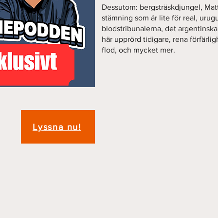
Dessutom: bergsträskdjungel, Mattis
stämning som är lite för real, urug
blodstribunalerna, det argentinska k
här upprörd tidigare, rena förfärlig
flod, och mycket mer.
Lyssna nu!