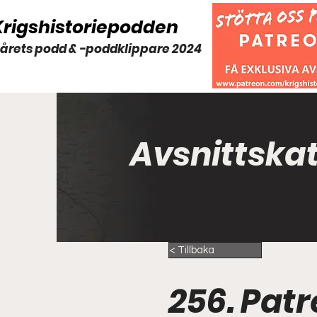
Krigshistoriepodden
 årets podd & -poddklippare 2024
Avsnittska
< Tillbaka
256. Patr