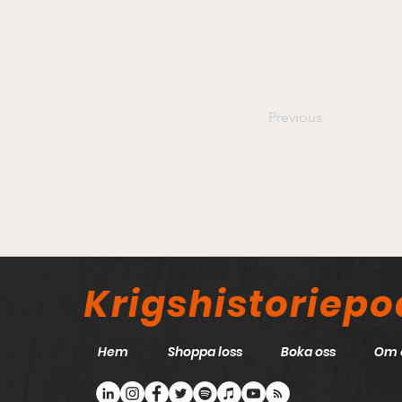
Previous
Krigshistoriep
Hem
Shoppa loss
Boka oss
Om 