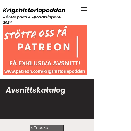
Krigshistoriepodden
- årets podd & -poddklippare
2024
Avsnittskatalog
< Tillbaka