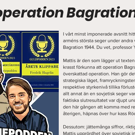
operation Bagration
I vårt minst imponerade avsnitt hitt
arméns största seger under andra 
Bagration 1944. Du vet, professor 
Mattis är den som lägger ut texte
krasst förkunna att operation Bagr
överskattad operation. Han gör det
strategiska läget, framryckningst
respektive styrkenivå tillika förlust
allt annat än en sovjetisk seger va
faktiska slutresultatet var djupt u
den här gången att komma med rele
återigen, häpnas över hur kass Röd
Dessutom: jättemånga siffror, riktig
Mattis upprördhet över sovjetisk 