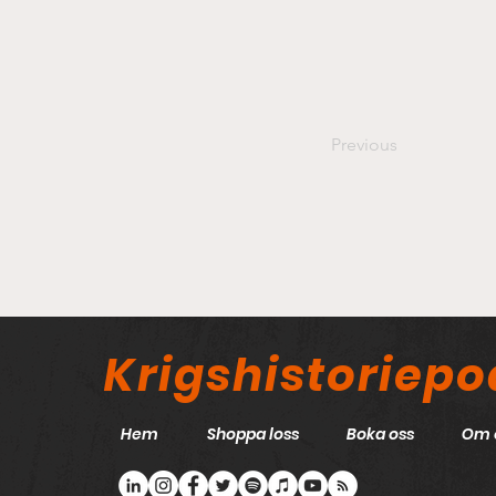
Previous
Krigshistoriep
Hem
Shoppa loss
Boka oss
Om 