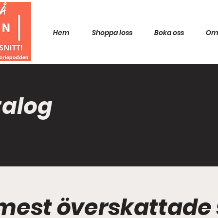
Hem
Shoppa loss
Boka oss
Om
talog
 mest överskattade