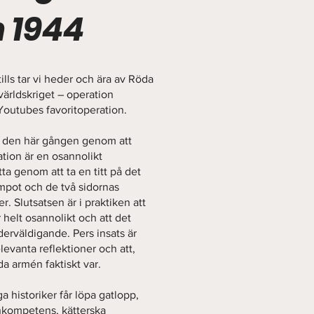
 1944
ills tar vi heder och ära av Röda
världskriget – operation
Youtubes favoritoperation.
n den här gången genom att
ation är en osannolikt
ta genom att ta en titt på det
empot och de två sidornas
er. Slutsatsen är i praktiken att
r helt osannolikt och att det
nderväldigande. Pers insats är
vanta reflektioner och att,
a armén faktiskt var.
a historiker får löpa gatlopp,
inkompetens, kätterska