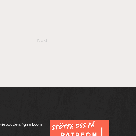
Next
toriepodden@gmail.com