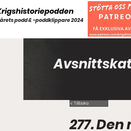
Krigshistoriepodden
 årets podd & -poddklippare 2024
Avsnittska
< Tillbaka
277. Den