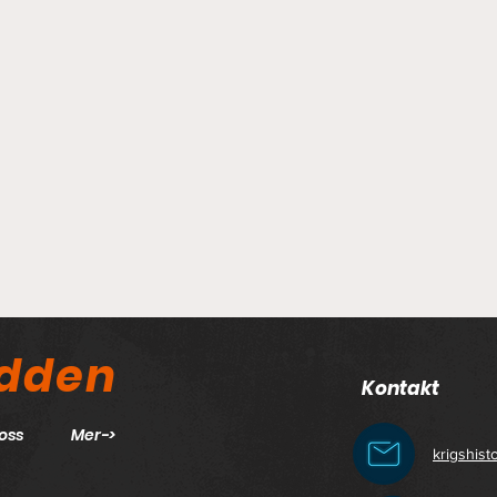
odden
Kontakt
oss
Mer->
krigshis