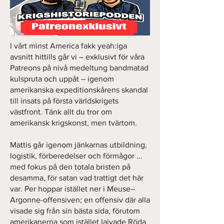
I vårt minst America fakk yeah:iga
avsnitt hittills går vi – exklusivt för våra
Patreons på nivå medeltung bandmatad
kulspruta och uppåt – igenom
amerikanska expeditionskårens skandal
till insats på första världskrigets
västfront. Tänk allt du tror om
amerikansk krigskonst, men tvärtom.
Mattis går igenom jänkarnas utbildning,
logistik, förberedelser och förmågor …
med fokus på den totala bristen på
desamma, för satan vad trattigt det här
var. Per hoppar istället ner i Meuse–
Argonne-offensiven; en offensiv där alla
visade sig från sin bästa sida, förutom
amerikanerna som istället lajvade Röda