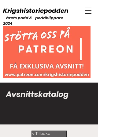
Krigshistoriepodden
- årets podd & -poddklippare
2024
Avsnittskatalog
< Tillbaka