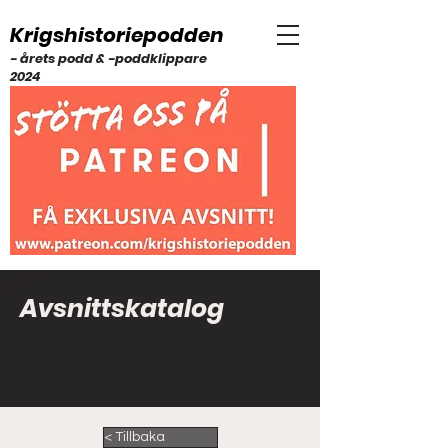
Krigshistoriepodden
- årets podd & -poddklippare
2024
Avsnittskatalog
< Tillbaka