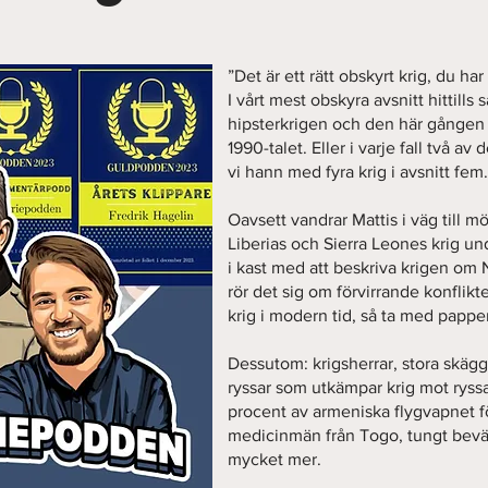
”Det är ett rätt obskyrt krig, du har
I vårt mest obskyra avsnitt hittills 
hipsterkrigen och den här gången
1990-talet. Eller i varje fall två av 
vi hann med fyra krig i avsnitt fem.
Oavsett vandrar Mattis i väg till m
Liberias och Sierra Leones krig un
i kast med att beskriva krigen om 
rör det sig om förvirrande konflik
krig i modern tid, så ta med papp
Dessutom: krigsherrar, stora skägg,
ryssar som utkämpar krig mot ryssa
procent av armeniska flygvapnet för
medicinmän från Togo, tungt bev
mycket mer.