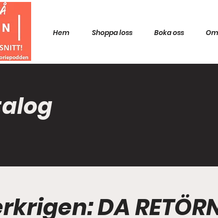
Hem
Shoppa loss
Boka oss
Om
talog
terkrigen: DA RETÖR