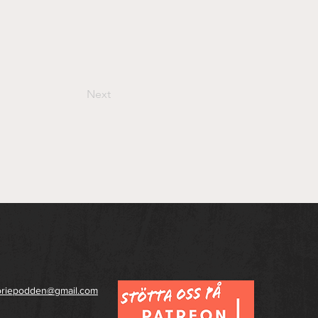
Next
toriepodden@gmail.com