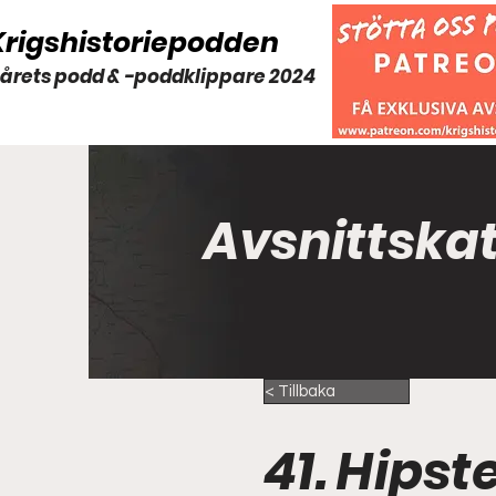
Krigshistoriepodden
 årets podd & -poddklippare 2024
Avsnittska
< Tillbaka
41. Hips