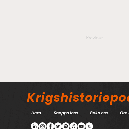
Previous
Krigshistoriep
Hem
Shoppa loss
Boka oss
Om 