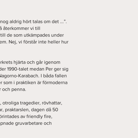
 nog aldrig hört talas om det ...”.
så återkommer vi till
 till de som utkämpades under
dem. Nej, vi förstår inte heller hur
örkrets hjärta och går igenom
der 1990-talet medan Per ger sig
Nagorno-Karabach. I båda fallen
ter som i praktiken är förmoderna
er och penna.
 otroliga tragedier, rövhattar,
r, praktarslen, dagen då 50
intades av friendly fire,
äpnade gruvarbetare och