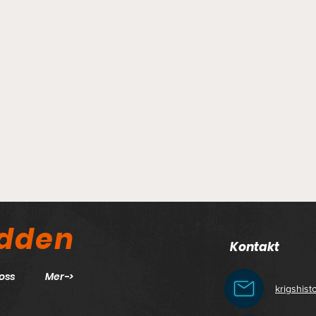
odden
Kontakt
oss
Mer->
krigshis