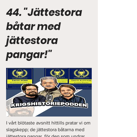
44. "Jättestora
båtar med
jättestora
pangar!"
I vårt blötaste avsnitt hittills pratar vi om
slagskepp; de jättestora båtarna med
jättestora pangar, för den som undrar.