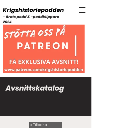
Krigshistoriepodden
- årets podd & -poddklippare
2024
Avsnittskatalog
< Tillbaka