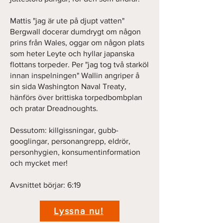
Mattis "jag är ute på djupt vatten"
Bergwall docerar dumdrygt om någon
prins från Wales, oggar om någon plats
som heter Leyte och hyllar japanska
flottans torpeder. Per "jag tog två starköl
innan inspelningen" Wallin angriper å
sin sida Washington Naval Treaty,
hänförs över brittiska torpedbombplan
och pratar Dreadnoughts.
Dessutom: killgissningar, gubb-
googlingar, personangrepp, eldrör,
personhygien, konsumentinformation
och mycket mer!
Avsnittet börjar: 6:19
Lyssna nu!