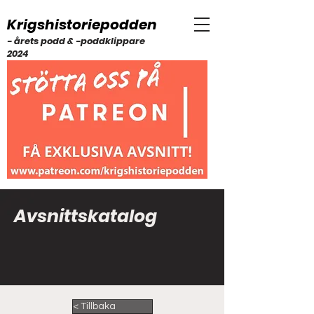
Krigshistoriepodden
- årets podd & -poddklippare
2024
Avsnittskatalog
< Tillbaka