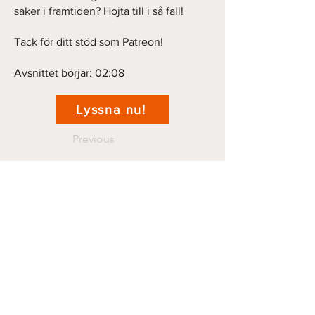
saker i framtiden? Hojta till i så fall!
Tack för ditt stöd som Patreon!
Avsnittet börjar: 02:08
Lyssna nu!
Previous
Next
Kontakt
krigshistoriepodden@gmail.com
070 44 11 381