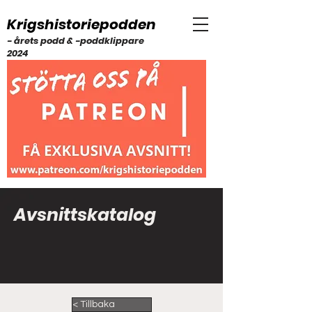
Krigshistoriepodden
- årets podd & -poddklippare
2024
Avsnittskatalog
< Tillbaka