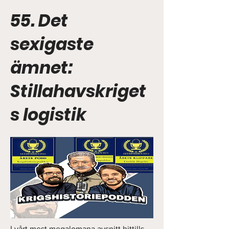
55. Det
sexigaste
ämnet:
Stillahavskriget
s logistik
I vårt mest megalomana avsnitt hittills