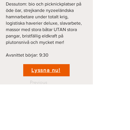
Dessutom: bio och picknickplatser på
öde öar, strejkande nyzeeländska
hamnarbetare under totalt krig,
logistiska haverier deluxe, slavarbete,
massor med stora båtar UTAN stora
pangar, bristfällig eldkraft på
plutonsnivå och mycket mer!
Avsnittet börjar: 9:30
Lyssna nu!
Previous
Next
Kontakt