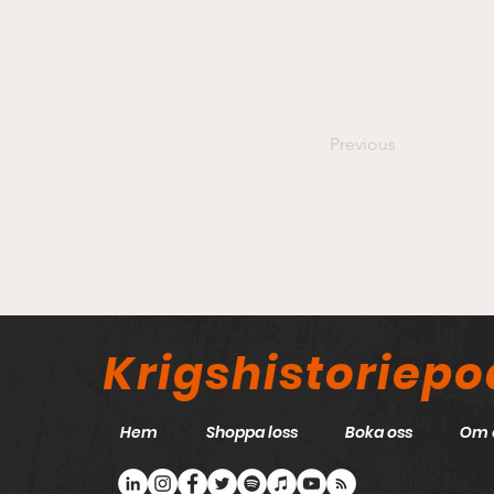
Previous
Krigshistoriep
Hem
Shoppa loss
Boka oss
Om 