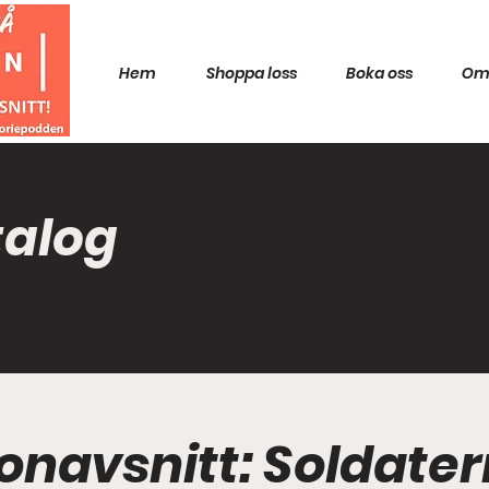
Hem
Shoppa loss
Boka oss
Om
talog
eonavsnitt: Soldate