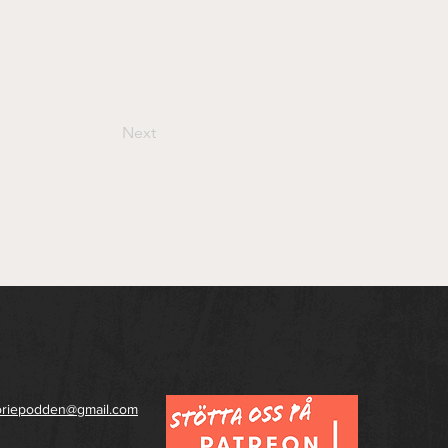
Next
toriepodden@gmail.com