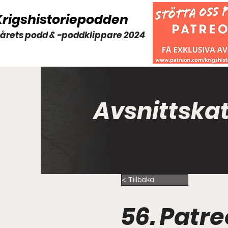
Krigshistoriepodden
 årets podd & -poddklippare 2024
Avsnittska
< Tillbaka
56. Patr