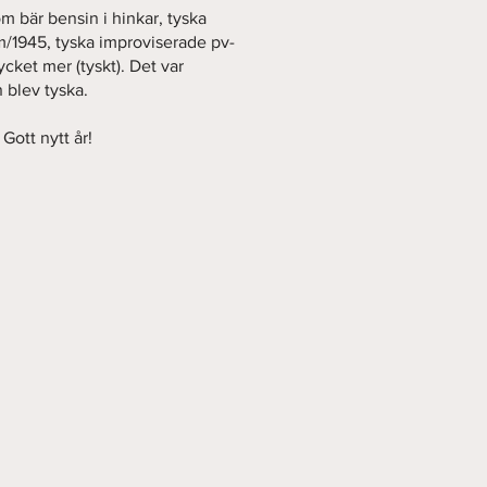
m bär bensin i hinkar, tyska
 m/1945, tyska improviserade pv-
cket mer (tyskt). Det var
 blev tyska.
Gott nytt år!