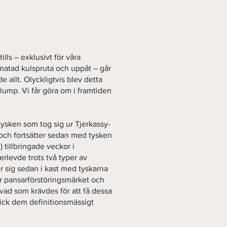
ills – exklusivt för våra
atad kulspruta och uppåt – går
 allt. Olyckligtvis blev detta
slump. Vi får göra om i framtiden
tysken som tog sig ur Tjerkassy-
 och fortsätter sedan med tysken
 tillbringade veckor i
rlevde trots två typer av
er sig sedan i kast med tyskarna
r pansarförstöringsmärket och
vad som krävdes för att få dessa
fick dem definitionsmässigt