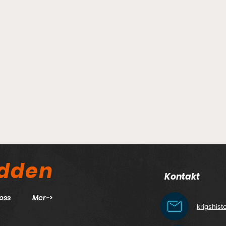
odden
Kontakt
oss
Mer->
krigshis