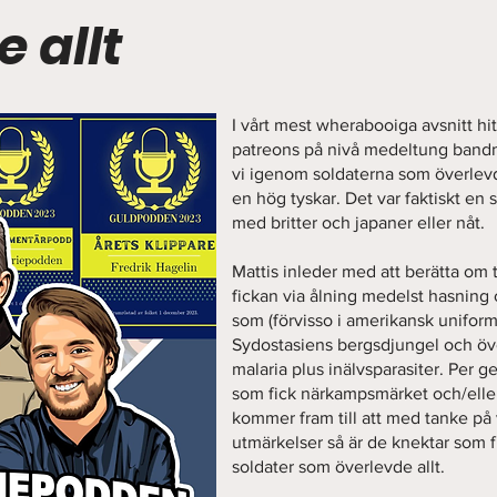
 allt
I vårt mest wherabooiga avsnitt hitt
patreons på nivå medeltung bandm
vi igenom soldaterna som överlevde
en hög tyskar. Det var faktiskt en 
med britter och japaner eller nåt.
Mattis inleder med att berätta om 
fickan via ålning medelst hasning
som (förvisso i amerikansk uniform)
Sydostasiens bergsdjungel och öve
malaria plus inälvsparasiter. Per g
som fick närkampsmärket och/elle
kommer fram till att med tanke på 
utmärkelser så är de knektar som 
soldater som överlevde allt.