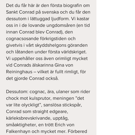
Det du får här är den första biografin om
Sankt Conrad på svenska och du får den
dessutom i lättuggad ljudform. Vi kastar
oss in i de lovande ungdomsåren (en tid
innan Conrad blev Conrad), den
cognacsosande förkrigstiden och
givetvis i vårt skyddshelgons göranden
och låtanden under första världskriget.
Vi uppehåller oss även orimligt mycket
vid Conrads älskarinna Gina von
Reininghaus – vilket är fullt rimligt, för
det gjorde Conrad också.
Dessutom: cognac, ära, ulaner som rider
chock mot kulsprutor, meningen ”det
var lite olyckligt”, sanslösa stickspår,
Conrad som straight edgeare,
kärleksbrevskrivande, upptåg,
småaktigheter, en trött Erich von
Falkenhayn och mycket mer. Förbered