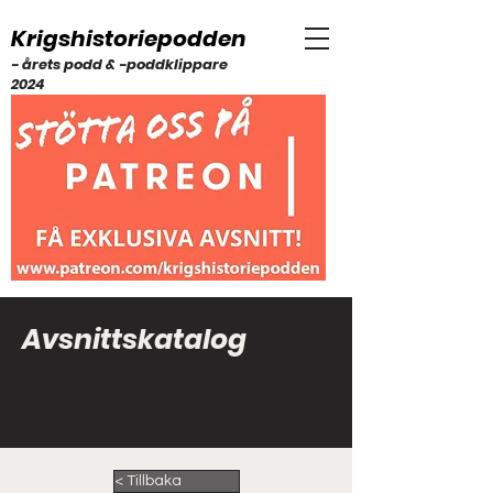
Krigshistoriepodden
- årets podd & -poddklippare
2024
Avsnittskatalog
< Tillbaka