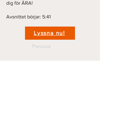
dig för ÄRA!
Avsnittet börjar: 5:41
Lyssna nu!
Previous
Next
Kontakt
krigshistoriepodden@gmail.com
070 44 11 381