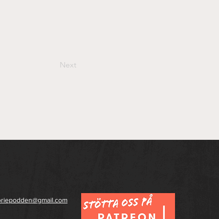
Next
toriepodden@gmail.com