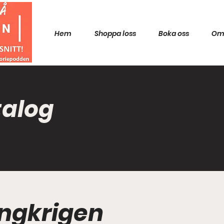
Hem
Shoppa loss
Boka oss
Om
talog
ingkrigen