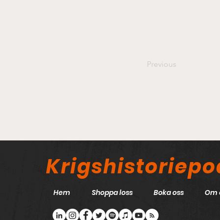
Previous
Krigshistoriep
Hem
Shoppa loss
Boka oss
Om 