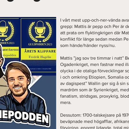
I vårt mest upp-och-ner-vända avsnit
grepp: Mattis är pepp och Per är dep
att prata om flyktingkrigen där Mat
konflikt för länge sedan medan Per
som hände/händer nyss/nu.
Mattis ”jag sov tre timmar i natt” 
Ogadenkriget, men fastnar med illa 
olycka i de otaliga förvecklingar s
i och omkring Etiopien, Somalia oc
av dagispest” Wallin ger sig å sin 
mardröm som är Syrienkriget, med 
fanatism, stridsgas, proxykrig, bl
mera.
Dessutom: 1700-talskejsare på 197
beväpnade med högafflar, afrikan
förvirring, enormt lidande, total m