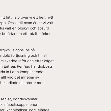
t hittills prövar vi ett helt nytt
p. Orsak till ovan är att vi valt
tis valt en obskyr och absurd
 berättar om ett totalt mörker
Bergwall släpps lös på
dold förtjusning och till all
om skedde inför och efter kriget
h Eritrea. Per ”jag har drabbats
sida in i den komplicerade
allt vad det innebär av
odbesudlade diktatorer med
0-talet, bondesvärmar
sk alfabetssoppa, enorm
isär, kannibalism, död, elände,