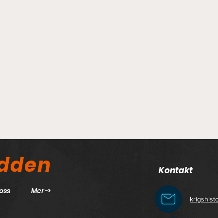
odden
Kontakt
oss
Mer->
krigshis