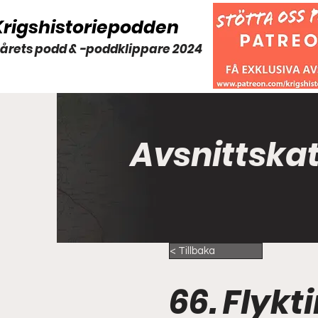
Krigshistoriepodden
 årets podd & -poddklippare 2024
Avsnittska
< Tillbaka
66. Flykt