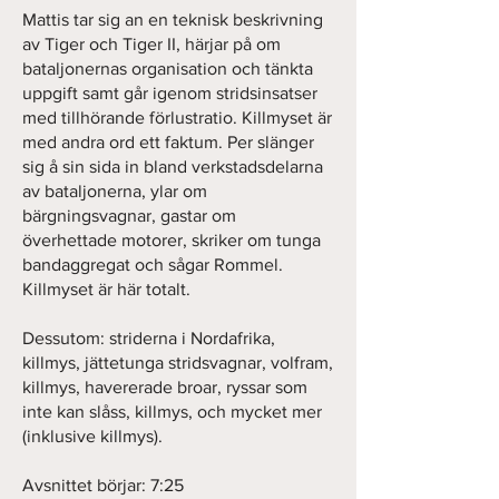
Mattis tar sig an en teknisk beskrivning
av Tiger och Tiger II, härjar på om
bataljonernas organisation och tänkta
uppgift samt går igenom stridsinsatser
med tillhörande förlustratio. Killmyset är
med andra ord ett faktum. Per slänger
sig å sin sida in bland verkstadsdelarna
av bataljonerna, ylar om
bärgningsvagnar, gastar om
överhettade motorer, skriker om tunga
bandaggregat och sågar Rommel.
Killmyset är här totalt.
Dessutom: striderna i Nordafrika,
killmys, jättetunga stridsvagnar, volfram,
killmys, havererade broar, ryssar som
inte kan slåss, killmys, och mycket mer
(inklusive killmys).
Avsnittet börjar: 7:25