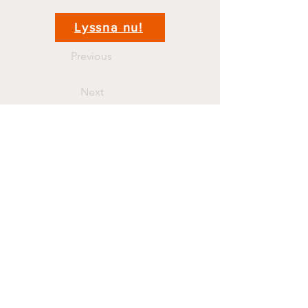
Lyssna nu!
Previous
Next
Kontakt
krigshistoriepodden@gmail.com
070 44 11 381