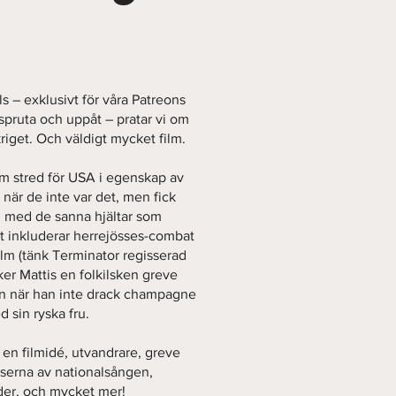
lls – exklusivt för våra Patreons
pruta och uppåt – pratar vi om
riget. Och väldigt mycket film.
m stred för USA i egenskap av
är de inte var det, men fick
 vid med de sanna hjältar som
ket inkluderar herrejösses-combat
ilm (tänk Terminator regisserad
ker Mattis en folkilsken greve
en när han inte drack champagne
 sin ryska fru.
 en filmidé, utvandrare, greve
serna av nationalsången,
der, och mycket mer!