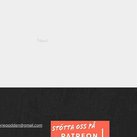
Next
toriepodden@gmail.com