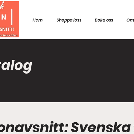
Hem
Shoppa loss
Boka oss
Om
talog
onavsnitt: Svenska fr