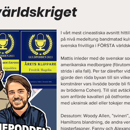
ärldskriget
I vårt mest cineastiska avsnitt hitti
på nivå medeltung bandmatad kuls
svenska frivilliga i FÖRSTA världsk
Mattis inleder med de svenskar so
amerikanska medborgare (förutom n
strida i alla fall). Per tar därefter
gjorde den röda byxan till sin vil
konstnärer vars livsöde borde bli f
av bröderna Cohen). Till sist avtäc
som anförde kavalleri på östfront
med ukrainsk adel eller tokajer med
Dessutom: Woody Allen, ”svineri”,
Hamiltons blandning, de andra ver
hipsterfasoner, Fanny och Alexan