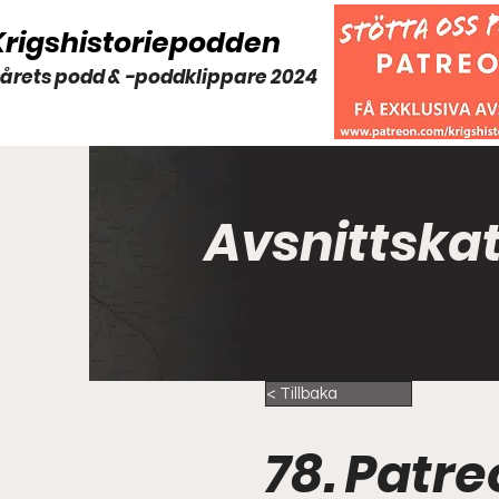
Krigshistoriepodden
 årets podd & -poddklippare 2024
Avsnittska
< Tillbaka
78. Patre