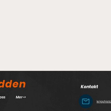
odden
Kontakt
oss
Mer->
krigshis