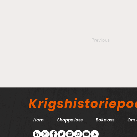
Previous
Krigshistoriep
Hem
Shoppa loss
Boka oss
Om 