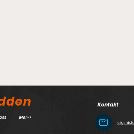
odden
Kontakt
oss
Mer->
krigshis