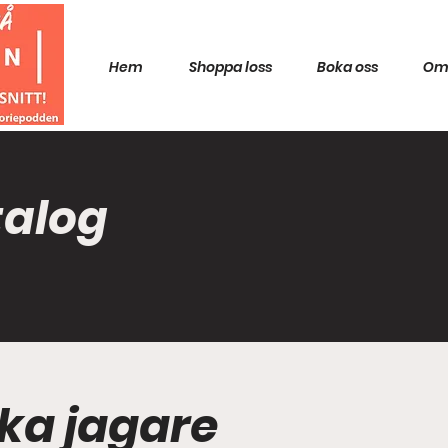
Hem
Shoppa loss
Boka oss
Om
talog
ska jagare