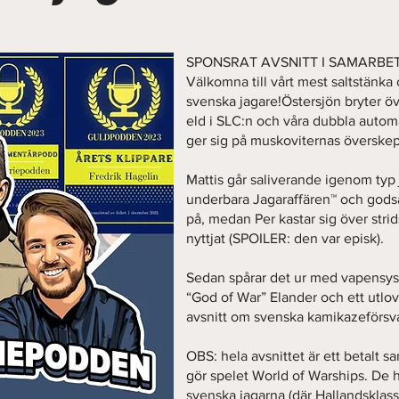
SPONSRAT AVSNITT I SAMARBE
Välkomna till vårt mest saltstänka 
svenska jagare!Östersjön bryter ö
eld i SLC:n och våra dubbla autom
ger sig på muskoviternas överske
Mattis går saliverande igenom ty
underbara Jagaraffären™️ och gods
på, medan Per kastar sig över stri
nyttjat (SPOILER: den var episk).
Sedan spårar det ur med vapensy
“God of War” Elander och ett ut
avsnitt om svenska kamikazeförsva
OBS: hela avsnittet är ett betal
gör spelet World of Warships. De ha
svenska jagarna (där Hallandsklass