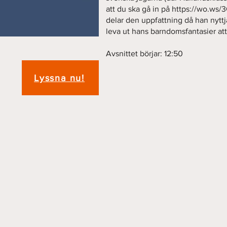
att du ska gå in på
https://wo.ws
delar den uppfattning då han nyttja
leva ut hans barndomsfantasier att
Avsnittet börjar: 12:50
Lyssna nu!