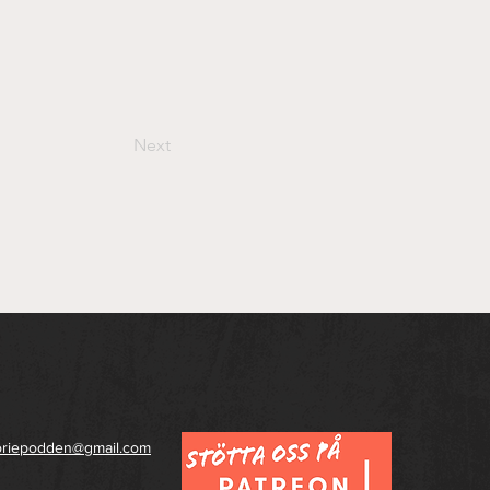
Next
toriepodden@gmail.com