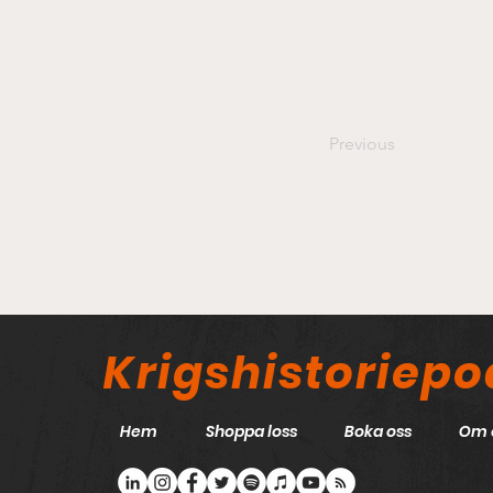
Previous
Krigshistoriep
Hem
Shoppa loss
Boka oss
Om 