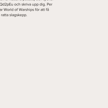
/3Qd2pEu
och skriva upp dig. Per
r World of Warships för att få
 ratta slagskepp.