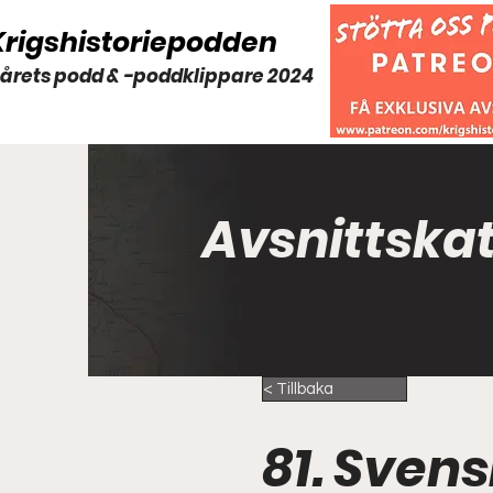
Krigshistoriepodden
 årets podd & -poddklippare 2024
Avsnittska
< Tillbaka
81. Sven