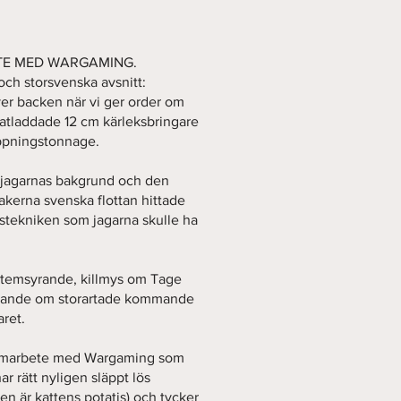
TE MED WARGAMING.
och storsvenska avsnitt:
ver backen när vi ger order om
atladdade 12 cm kärleksbringare
ppningstonnage.
p jagarnas bakgrund och den
akerna svenska flottan hittade
dstekniken som jagarna skulle ha
stemsyrande, killmys om Tage
lovande om storartade kommande
ret.
t samarbete med Wargaming som
r rätt nyligen släppt lös
en är kattens potatis) och tycker