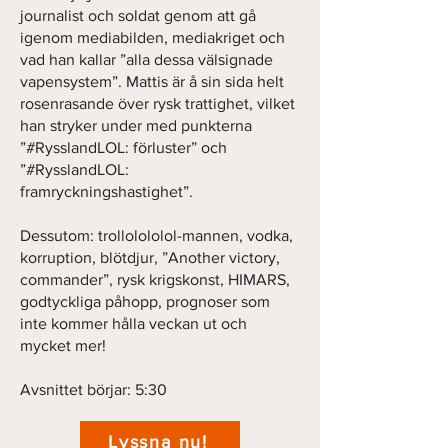
journalist och soldat genom att gå
igenom mediabilden, mediakriget och
vad han kallar ”alla dessa välsignade
vapensystem”. Mattis är å sin sida helt
rosenrasande över rysk trattighet, vilket
han stryker under med punkterna
”#RysslandLOL: förluster” och
”#RysslandLOL:
framryckningshastighet”.
Dessutom: trollolololol-mannen, vodka,
korruption, blötdjur, ”Another victory,
commander”, rysk krigskonst, HIMARS,
godtyckliga påhopp, prognoser som
inte kommer hålla veckan ut och
mycket mer!
Avsnittet börjar: 5:30
Lyssna nu!