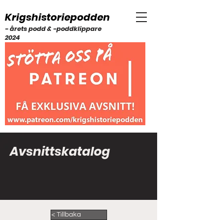
Krigshistoriepodden
- årets podd & -poddklippare
2024
Avsnittskatalog
< Tillbaka